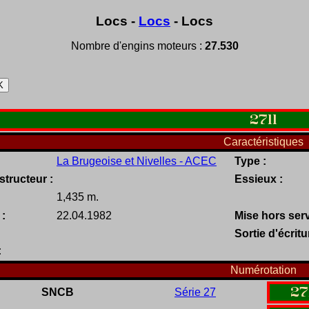
Locs -
Locs
- Locs
Nombre d'engins moteurs :
27.530
2711
Caractéristiques
La Brugeoise et Nivelles - ACEC
Type :
tructeur :
Essieux :
1,435 m.
 :
22.04.1982
Mise hors serv
Sortie d'écritu
:
Numérotation
27
SNCB
Série 27