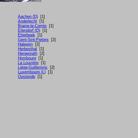
Aachen (D)
[1]
Anderlecht
[1]
Braine-le-Comte
[1]
Eilendorf (D)
[1]
Etterbeek
[1]
Gent-Sint-Pieters
[2]
Halewijn
[2]
Herbesthal
[1]
Hergenrath
[2]
Hombourg
[1]
La Louvière
[1]
Liège-Guillemins
[2]
Luxembourg (L)
[1]
Oostende
[1]