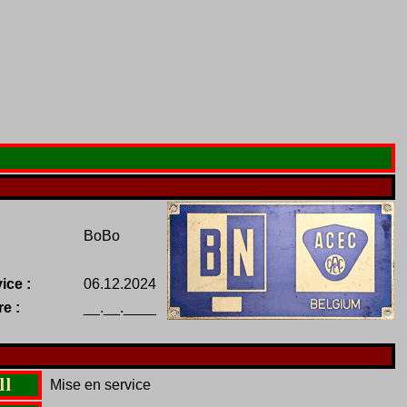
BoBo
ice :
06.12.2024
re :
__.__.____
11
Mise en service