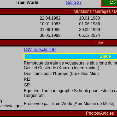
27
Train World
Série 27
Mutations / Garages / D
22.04.1982
10.01.1983
10.01.1983
01.06.1986
01.06.1986
30.05.1999
30.05.1999
06.12.2024
Infos
LSV Tijdschrift 97
Bleue
Remorque du train de voyageurs le plus long du m
Gent et Oostende (Kom op tegen kanker)
Des trains pour l'Europe (Bruxelles-Midi)
RI2
GR
Equipée d'un pantographe Schunk pour tester la c
Hergenrath
rs
Préservée par Train World (Abri-Musée de Melle)
vice/statique
Photos/Articles