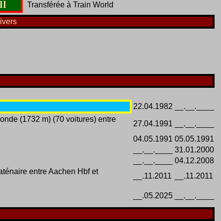
11
Transférée à Train World
ivers
22.04.1982
__.__.____
onde (1732 m) (70 voitures) entre
27.04.1991
__.__.____
04.05.1991
05.05.1991
__.__.____
31.01.2000
__.__.____
04.12.2008
aténaire entre Aachen Hbf et
__.11.2011
__.11.2011
__.05.2025
__.__.____