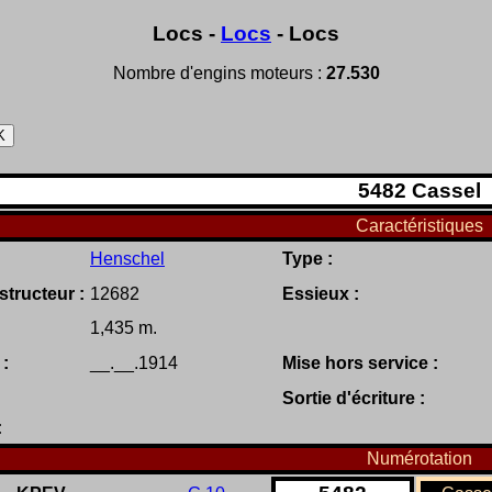
Locs -
Locs
- Locs
Nombre d'engins moteurs :
27.530
5482
Cassel
Caractéristiques
Henschel
Type :
tructeur :
12682
Essieux :
1,435 m.
 :
__.__.1914
Mise hors service :
Sortie d'écriture :
:
Numérotation