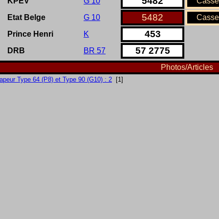
5482
KPEV
G 10
Casse
5482
Etat Belge
G 10
Casse
453
Prince Henri
K
57
2775
DRB
BR 57
Photos/Articles
apeur Type 64 (P8) et Type 90 (G10) : 2
[1]