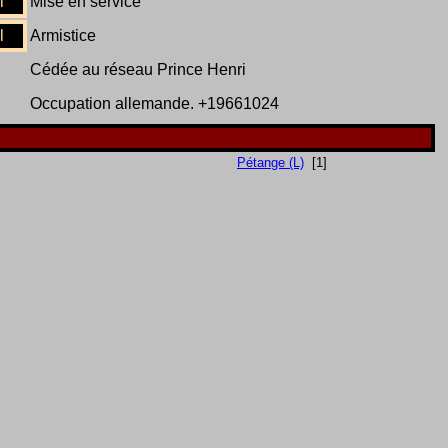
l
Mise en service
l
Armistice
Cédée au réseau Prince Henri
Occupation allemande. +19661024
Pétange (L)
[1]