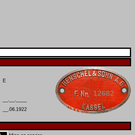
E
12682
__.__.____
__.06.1922