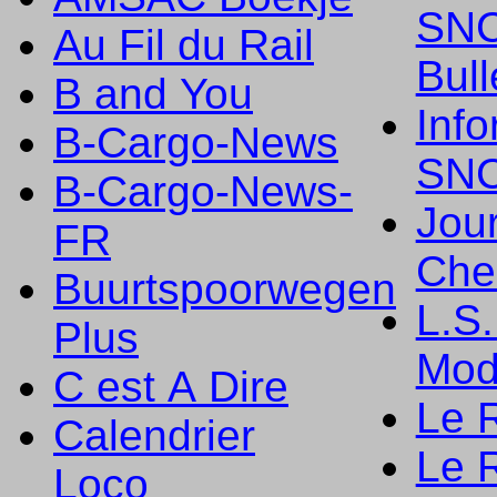
SNC
Au Fil du Rail
Bull
B and You
Info
B-Cargo-News
SNC
B-Cargo-News-
Jou
FR
Che
Buurtspoorwegen
L.S
Plus
Mod
C est A Dire
Le 
Calendrier
Le R
Loco