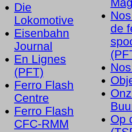
Mag
Die
Nos
Lokomotive
de f
Eisenbahn
spo
Journal
(PF
En Lignes
Nos
(PFT)
Obje
Ferro Flash
Onz
Centre
Buu
Ferro Flash
Op 
CFC-RMM