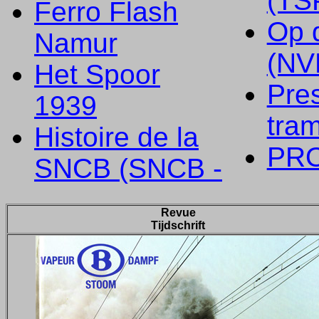
(TS
Ferro Flash
Op 
Namur
(NV
Het Spoor
Pre
1939
tra
Histoire de la
PR
SNCB (SNCB -
Revue
Tijdschrift