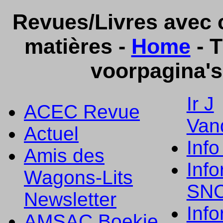
Revues/Livres avec c
matières -
Home
- T
voorpagina's
Ir J
ACEC Revue
Van
Actuel
Info
Amis des
Info
Wagons-Lits
SN
Newsletter
Info
AMSAC Boekje