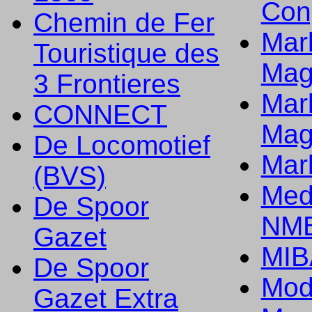
Con
Chemin de Fer
Mark
Touristique des
Mag
3 Frontieres
Mark
CONNECT
Mag
De Locomotief
Mark
(BVS)
Med
De Spoor
NMB
Gazet
MIB
De Spoor
Mod
Gazet Extra