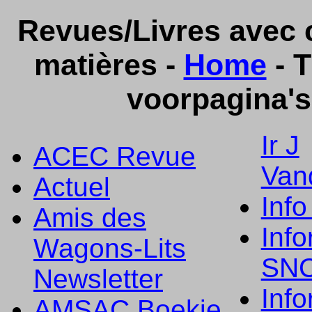
Revues/Livres avec c
matières -
Home
- T
voorpagina's
Ir J
ACEC Revue
Van
Actuel
Info
Amis des
Info
Wagons-Lits
SN
Newsletter
Info
AMSAC Boekje