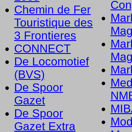
Con
Chemin de Fer
Mark
Touristique des
Mag
3 Frontieres
Mark
CONNECT
Mag
De Locomotief
Mark
(BVS)
Med
De Spoor
NMB
Gazet
MIB
De Spoor
Mod
Gazet Extra