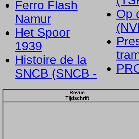
(TS
Ferro Flash
Op 
Namur
(NV
Het Spoor
Pre
1939
tra
Histoire de la
PR
SNCB (SNCB -
Revue
Tijdschrift