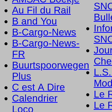
SNC
Au Fil du Rail
Bull
B and You
Info
B-Cargo-News
SNC
B-Cargo-News-
Jou
FR
Che
Buurtspoorwegen
L.S
Plus
Mod
C est A Dire
Le 
Calendrier
Le R
Loco