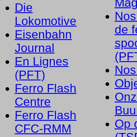
Mag
Die
Nos
Lokomotive
de f
Eisenbahn
spo
Journal
(PF
En Lignes
Nos
(PFT)
Obje
Ferro Flash
Onz
Centre
Buu
Ferro Flash
Op 
CFC-RMM