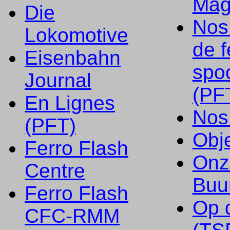
Mag
Die
Nos
Lokomotive
de f
Eisenbahn
spo
Journal
(PF
En Lignes
Nos
(PFT)
Obje
Ferro Flash
Onz
Centre
Buu
Ferro Flash
Op 
CFC-RMM