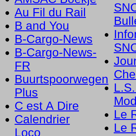
SNC
Au Fil du Rail
Bull
B and You
Info
B-Cargo-News
SNC
B-Cargo-News-
Jou
FR
Che
Buurtspoorwegen
L.S
Plus
Mod
C est A Dire
Le 
Calendrier
Le R
Loco