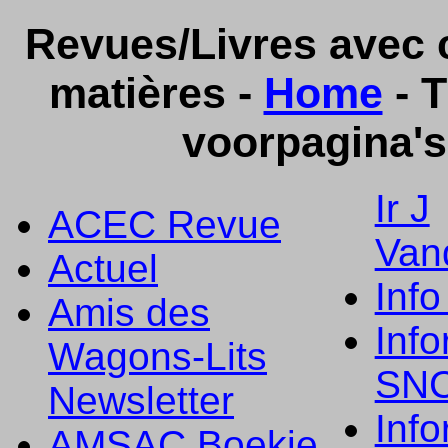
Revues/Livres avec c
matières -
Home
- T
voorpagina's
Ir J
ACEC Revue
Van
Actuel
Info
Amis des
Info
Wagons-Lits
SN
Newsletter
Info
AMSAC Boekje