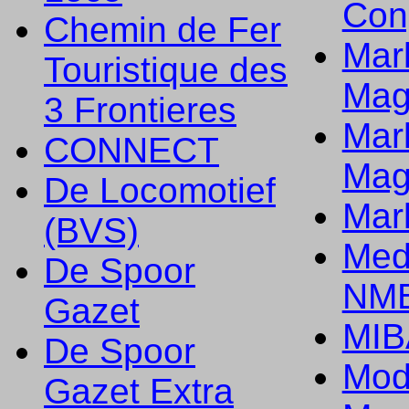
Con
Chemin de Fer
Mark
Touristique des
Mag
3 Frontieres
Mark
CONNECT
Mag
De Locomotief
Mark
(BVS)
Med
De Spoor
NMB
Gazet
MIB
De Spoor
Mod
Gazet Extra