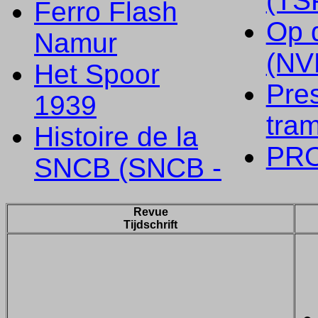
(TS
Ferro Flash
Op 
Namur
(NV
Het Spoor
Pre
1939
tra
Histoire de la
PR
SNCB (SNCB -
Revue
Tijdschrift