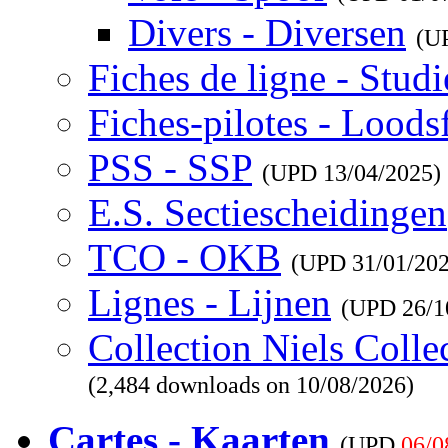
Divers - Diversen
(U
Fiches de ligne - Studi
Fiches-pilotes - Loods
PSS - SSP
(UPD
13/04/2025
)
E.S. Sectiescheidingen
TCO - OKB
(UPD
31/01/20
Lignes - Lijnen
(UPD
26/1
Collection Niels Colle
(2,484 downloads on 10/08/2026)
Cartes - Kaarten
(UPD
06/0