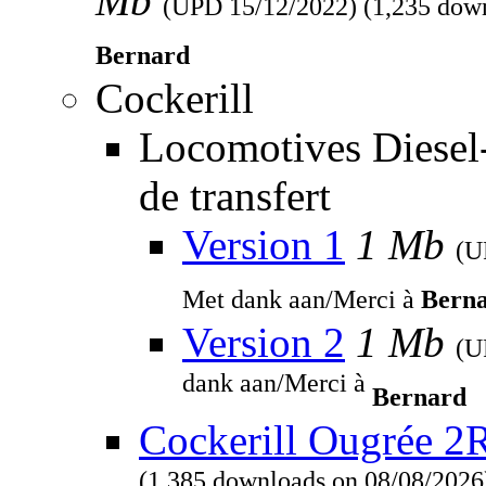
Mb
(UPD
15/12/2022
) (1,235 dow
Bernard
Cockerill
Locomotives Diesel
de transfert
Version 1
1 Mb
(
Met dank aan/Merci à
Bern
Version 2
1 Mb
(
dank aan/Merci à
Bernard
Cockerill Ougrée 2