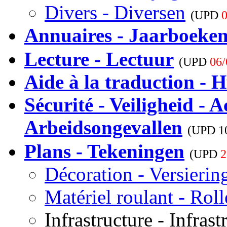
Divers - Diversen
(UPD
0
Annuaires - Jaarboeke
Lecture - Lectuur
(UPD
06/
Aide à la traduction - H
Sécurité - Veiligheid - A
Arbeidsongevallen
(UPD
1
Plans - Tekeningen
(UPD
2
Décoration - Versierin
Matériel roulant - Rol
Infrastructure - Infrast