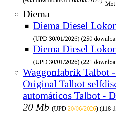
(955 downloads on 08/08/2026)
Met
Diema
Diema Diesel Lokomo
(UPD
30/01/2026
) (250 downloa
Diema Diesel Loko
(UPD
30/01/2026
) (221 downloa
Waggonfabrik Talbot - 
Original Talbot selfdi
automáticos Talbot - 
20 Mb
(UPD
20/06/2026
) (118 