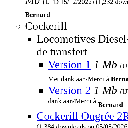
Mb
(UPD
15/12/2022
) (1,232 dow
Bernard
Cockerill
Locomotives Diesel
de transfert
Version 1
1 Mb
(
Met dank aan/Merci à
Bern
Version 2
1 Mb
(
dank aan/Merci à
Bernard
Cockerill Ougrée 2