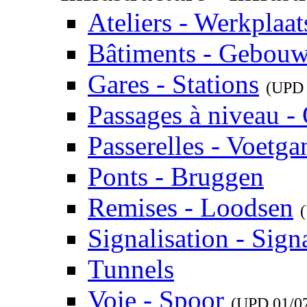
Ateliers - Werkplaat
Bâtiments - Gebou
Gares - Stations
(UP
Passages à niveau 
Passerelles - Voetg
Ponts - Bruggen
Remises - Loodsen
Signalisation - Signa
Tunnels
Voie - Spoor
(UPD
01/0