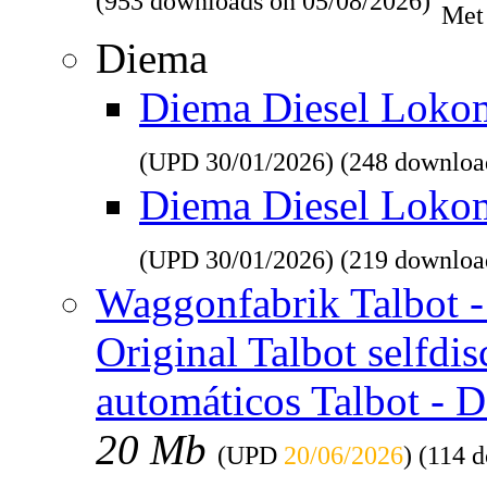
(953 downloads on 05/08/2026)
Met
Diema
Diema Diesel Lokomo
(UPD
30/01/2026
) (248 downloa
Diema Diesel Loko
(UPD
30/01/2026
) (219 downloa
Waggonfabrik Talbot - 
Original Talbot selfdi
automáticos Talbot - 
20 Mb
(UPD
20/06/2026
) (114 