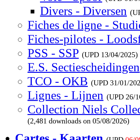
Divers - Diversen
(U
Fiches de ligne - Studi
Fiches-pilotes - Loods
PSS - SSP
(UPD
13/04/2025
)
E.S. Sectiescheidingen
TCO - OKB
(UPD
31/01/20
Lignes - Lijnen
(UPD
26/1
Collection Niels Colle
(2,481 downloads on 05/08/2026)
Cartes - Kaarten
(UPD
06/0