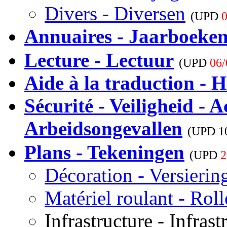
Divers - Diversen
(UPD
0
Annuaires - Jaarboeke
Lecture - Lectuur
(UPD
06/
Aide à la traduction - H
Sécurité - Veiligheid - A
Arbeidsongevallen
(UPD
1
Plans - Tekeningen
(UPD
2
Décoration - Versierin
Matériel roulant - Rol
Infrastructure - Infrast