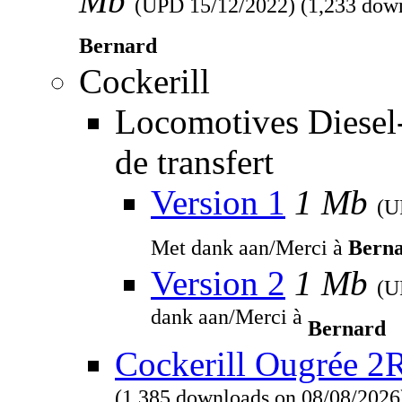
Mb
(UPD
15/12/2022
) (1,233 dow
Bernard
Cockerill
Locomotives Diesel
de transfert
Version 1
1 Mb
(
Met dank aan/Merci à
Bern
Version 2
1 Mb
(
dank aan/Merci à
Bernard
Cockerill Ougrée 2