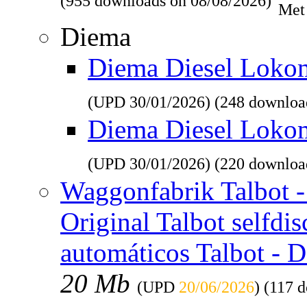
(955 downloads on 08/08/2026)
Met
Diema
Diema Diesel Lokomo
(UPD
30/01/2026
) (248 downloa
Diema Diesel Loko
(UPD
30/01/2026
) (220 downloa
Waggonfabrik Talbot - 
Original Talbot selfdi
automáticos Talbot - 
20 Mb
(UPD
20/06/2026
) (117 