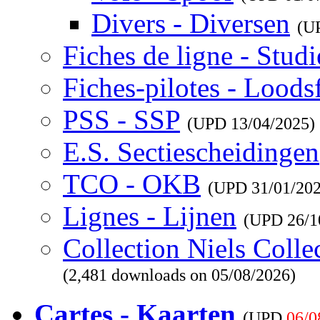
Divers - Diversen
(U
Fiches de ligne - Studi
Fiches-pilotes - Loods
PSS - SSP
(UPD
13/04/2025
)
E.S. Sectiescheidingen
TCO - OKB
(UPD
31/01/20
Lignes - Lijnen
(UPD
26/1
Collection Niels Colle
(2,481 downloads on 05/08/2026)
Cartes - Kaarten
(UPD
06/0