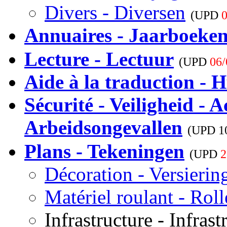
Divers - Diversen
(UPD
0
Annuaires - Jaarboeke
Lecture - Lectuur
(UPD
06/
Aide à la traduction - H
Sécurité - Veiligheid - A
Arbeidsongevallen
(UPD
1
Plans - Tekeningen
(UPD
2
Décoration - Versierin
Matériel roulant - Rol
Infrastructure - Infrast