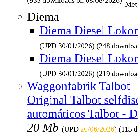
(955 downloads on 08/08/2026)
Met
Diema
Diema Diesel Lokomo
(UPD
30/01/2026
) (248 downloa
Diema Diesel Loko
(UPD
30/01/2026
) (219 downloa
Waggonfabrik Talbot - 
Original Talbot selfdi
automáticos Talbot - 
20 Mb
(UPD
20/06/2026
) (115 