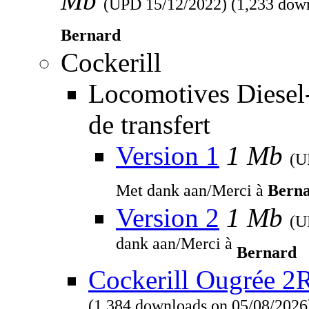
Mb
(UPD
15/12/2022
) (1,233 dow
Bernard
Cockerill
Locomotives Diesel
de transfert
Version 1
1 Mb
(
Met dank aan/Merci à
Bern
Version 2
1 Mb
(
dank aan/Merci à
Bernard
Cockerill Ougrée 2