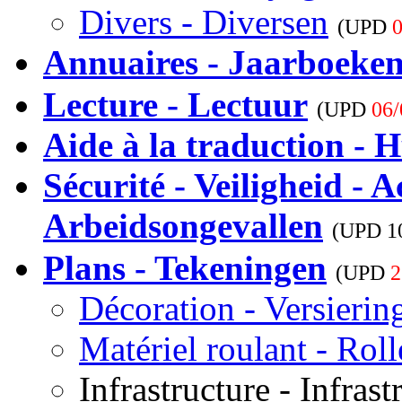
Divers - Diversen
(UPD
0
Annuaires - Jaarboeke
Lecture - Lectuur
(UPD
06/
Aide à la traduction - H
Sécurité - Veiligheid - A
Arbeidsongevallen
(UPD
1
Plans - Tekeningen
(UPD
2
Décoration - Versierin
Matériel roulant - Rol
Infrastructure - Infrast