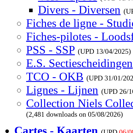
Divers - Diversen
(U
Fiches de ligne - Studi
Fiches-pilotes - Loods
PSS - SSP
(UPD
13/04/2025
)
E.S. Sectiescheidingen
TCO - OKB
(UPD
31/01/20
Lignes - Lijnen
(UPD
26/1
Collection Niels Colle
(2,481 downloads on 05/08/2026)
Cartes - Kaarten
(UPD
06/0