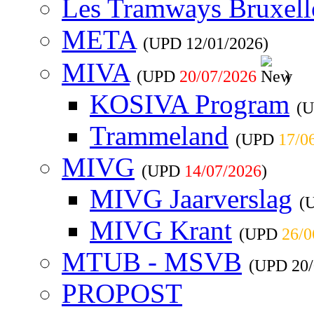
Les Tramways Bruxell
META
(UPD
12/01/2026
)
MIVA
(UPD
20/07/2026
)
KOSIVA Program
(
Trammeland
(UPD
17/0
MIVG
(UPD
14/07/2026
)
MIVG Jaarverslag
(
MIVG Krant
(UPD
26/0
MTUB - MSVB
(UPD
20
PROPOST