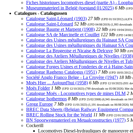
Fiches historiques locomotives diesel (partie A) - Loopb
Museummaterieel in België (toestand 01/2025)
6 Mb
(UP
Catalogues - Catalogussen
Catalogue Saint-Léonard (1903)
27 Mb
(UPD
01/10/2012
) (4,874
Catalogue Saint-Léonard
52 Mb
(UPD
04/08/2019
) (1,993 downloads
Catalogue Baume et Marpent (1908)
22 Mb
(UPD
19/04/2010
)
Catalogue SA de Marcinelle et Couillet
122 Mb
(UPD
14/08/
Catalogue des Usines métallurgiques du Hainaut SA Coui
Catalogue des Usines métallurgiques du Hainaut SA Cou
Catalogue La Brugeoise et Nicaise & Delcuve
50 Mb
(U
Catalogue des Ateliers Métallurgiques de Nivelles (1938)
Catalogue des Ateliers Métallurgiques de Nivelles et Tub
Catalogue Forges Usines et Fonderies de et à Haine-Sain
Catalogue Ragheno Catalogus (1951)
7 Mb
(UPD
18/01/2012
) 
Société Anglo Franco Belge - La Croyère (1947)
18 Mb
Moës Hier ... Aujourd'hui (1958)
6 Mb
(UPD
12/10/2023
) (931 d
Moës Folder
1 Mb
(UPD
12/10/2023
) (799 downloads on 05/08/2026)
Met da
Catalogue Moës - Locomotives types de mines DLM
2 
Catalogue Isothermos
8 Mb
(UPD
25/02/2008
) (6,945 downloads on 04/
Gregg Europe
7 Mb
(UPD
11/01/2023
) (1,191 downloads on 06/08/2026)
Me
BREC Data Sheets (Belgian Railway Equipment Compa
BREC Rolling Stock for the World
11 Mb
(UPD
22/01/2023
) (9
BN Spoorwegmaterieel en Metaalconstructies (1977)
5 
Cockerill
Locomotives Diesel-hydrauliques de manoeuvre et 