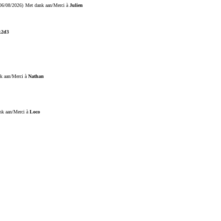
06/08/2026)
Met dank aan/Merci à
Julien
k2d3
k aan/Merci à
Nathan
nk aan/Merci à
Loco