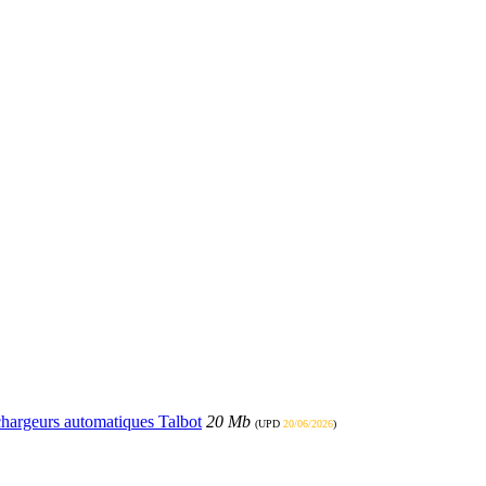
échargeurs automatiques Talbot
20 Mb
(UPD
20/06/2026
)