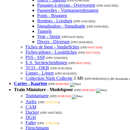
(UPD
02/06/2026
)
Passages à niveau - Overwegen
(UPD
16/01/2025
)
Passerelles - Voetgangersbruggen
Ponts - Bruggen
Remises - Loodsen
(UPD
15/01/2025
)
Signalisation - Signalisatie
(UPD
16/04/2025
)
Tunnels
Voie - Spoor
(UPD
01/07/2025
)
Divers - Diversen
(UPD
16/04/2025
)
Fiches de ligne - Studiefiches
(UPD
04/07/2026
)
Fiches-pilotes - Loodsfiches
(UPD
04/07/2026
)
PSS - SSP
(UPD
13/04/2025
)
E.S. Sectiescheidingen
(UPD
06/07/2026
)
TCO - OKB
(UPD
31/01/2025
)
Lignes - Lijnen
(UPD
26/10/2025
)
Collection Niels Collectie
5 Mb
(UPD
09/09/2023
) (2,481 downloads 
Cartes - Kaarten
(UPD
06/08/2026
)
Train Miniature - Modelspoor
(UPD
06/08/2026
)
Traintamarre
(UPD
02/08/2026
)
Airfix
(UPD
18/06/2026
)
CAM
Dacker
(UPD
14/07/2025
)
DGH
Faller
(UPD
18/06/2026
)
Fleischmann