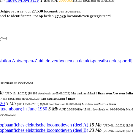
-
Index MSM PDF
1 Mb
6)
(UPD
26/06/2026
) (2,058 downloads on 05/08/2026)
 Belgique : à ce jour
27.530
locomotives recensées.
eel te identificeren: tot op heden
locomotieven geregistreerd.
27.530
)
station Antwerpen-Zuid, de verdwenen en de niet-gerealiseerde spoorl
9 downloads on 06/08/2026)
Mb
(UPD
13/11/2025
) (18,183 downloads on 05/08/2026)
Met dank aan/Merci à
Bram et/en Alex et/en Julie
 (7,354 downloads on 06/08/2026)
Met dank aan/Merci à
Bram
920
5 Mb
(UPD
25/07/2018
) (6,920 downloads on 05/08/2026)
Met dank aan/Merci à
Bram
 Luxembourg in June 1950
5 Mb
(UPD
20/03/2019
) (15,881 downloads on 04/08/2026)
Met d
n 04/08/2026)
Loopbaanfiches elektrische locomotieven (deel A)
15 Mb
(UPD
01/10/2024
) (1,3
Loopbaanfiches elektrische locomotieven (deel B)
23 Mb
(UPD
01/10/2024
) (854