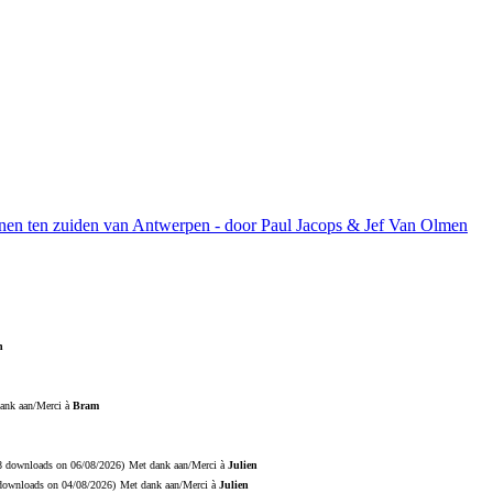
ijnen ten zuiden van Antwerpen - door Paul Jacops & Jef Van Olmen
n
ank aan/Merci à
Bram
18 downloads on 06/08/2026)
Met dank aan/Merci à
Julien
 downloads on 04/08/2026)
Met dank aan/Merci à
Julien