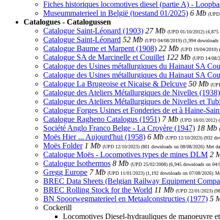
Fiches historiques locomotives diesel (partie A) - Loopb
Museummaterieel in België (toestand 01/2025)
6 Mb
(UP
Catalogues - Catalogussen
Catalogue Saint-Léonard (1903)
27 Mb
(UPD
01/10/2012
) (4,875
Catalogue Saint-Léonard
52 Mb
(UPD
04/08/2019
) (1,994 downloads
Catalogue Baume et Marpent (1908)
22 Mb
(UPD
19/04/2010
)
Catalogue SA de Marcinelle et Couillet
122 Mb
(UPD
14/08/
Catalogue des Usines métallurgiques du Hainaut SA Coui
Catalogue des Usines métallurgiques du Hainaut SA Cou
Catalogue La Brugeoise et Nicaise & Delcuve
50 Mb
(U
Catalogue des Ateliers Métallurgiques de Nivelles (1938)
Catalogue des Ateliers Métallurgiques de Nivelles et Tub
Catalogue Forges Usines et Fonderies de et à Haine-Sain
Catalogue Ragheno Catalogus (1951)
7 Mb
(UPD
18/01/2012
) 
Société Anglo Franco Belge - La Croyère (1947)
18 Mb
Moës Hier ... Aujourd'hui (1958)
6 Mb
(UPD
12/10/2023
) (932 d
Moës Folder
1 Mb
(UPD
12/10/2023
) (801 downloads on 08/08/2026)
Met da
Catalogue Moës - Locomotives types de mines DLM
2 
Catalogue Isothermos
8 Mb
(UPD
25/02/2008
) (6,945 downloads on 04/
Gregg Europe
7 Mb
(UPD
11/01/2023
) (1,192 downloads on 07/08/2026)
Me
BREC Data Sheets (Belgian Railway Equipment Compa
BREC Rolling Stock for the World
11 Mb
(UPD
22/01/2023
) (9
BN Spoorwegmaterieel en Metaalconstructies (1977)
5 
Cockerill
Locomotives Diesel-hydrauliques de manoeuvre et 