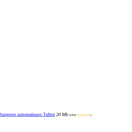
échargeurs automatiques Talbot
20 Mb
(UPD
20/06/2026
)