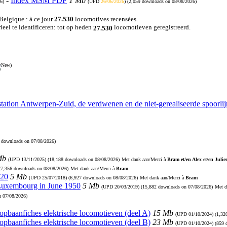
-
Index MSM PDF
1 Mb
6)
(UPD
26/06/2026
) (2,059 downloads on 08/08/2026)
 Belgique : à ce jour
27.530
locomotives recensées.
eel te identificeren: tot op heden
locomotieven geregistreerd.
27.530
)
station Antwerpen-Zuid, de verdwenen en de niet-gerealiseerde spoorl
0 downloads on 07/08/2026)
Mb
(UPD
13/11/2025
) (18,188 downloads on 08/08/2026)
Met dank aan/Merci à
Bram et/en Alex et/en Julie
 (7,356 downloads on 08/08/2026)
Met dank aan/Merci à
Bram
920
5 Mb
(UPD
25/07/2018
) (6,927 downloads on 08/08/2026)
Met dank aan/Merci à
Bram
 Luxembourg in June 1950
5 Mb
(UPD
20/03/2019
) (15,882 downloads on 07/08/2026)
Met d
n 07/08/2026)
Loopbaanfiches elektrische locomotieven (deel A)
15 Mb
(UPD
01/10/2024
) (1,3
Loopbaanfiches elektrische locomotieven (deel B)
23 Mb
(UPD
01/10/2024
) (859