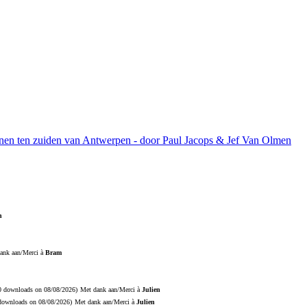
ijnen ten zuiden van Antwerpen - door Paul Jacops & Jef Van Olmen
n
ank aan/Merci à
Bram
20 downloads on 08/08/2026)
Met dank aan/Merci à
Julien
 downloads on 08/08/2026)
Met dank aan/Merci à
Julien