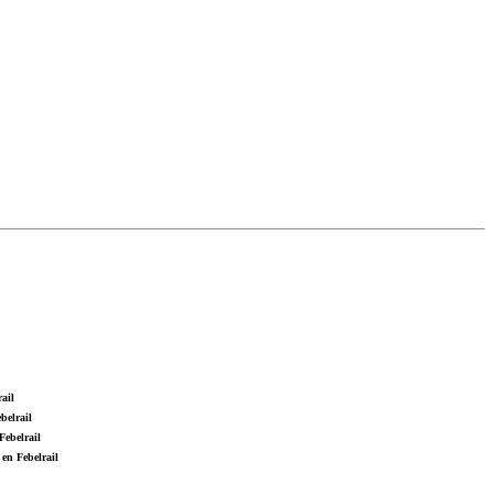
ail
belrail
Febelrail
en Febelrail