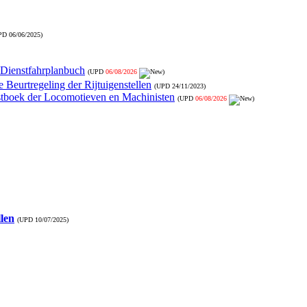
PD
06/06/2025
)
- Dienstfahrplanbuch
(UPD
06/08/2026
)
 Beurtregeling der Rijtuigenstellen
(UPD
24/11/2023
)
nstboek der Locomotieven en Machinisten
(UPD
06/08/2026
)
llen
(UPD
10/07/2025
)