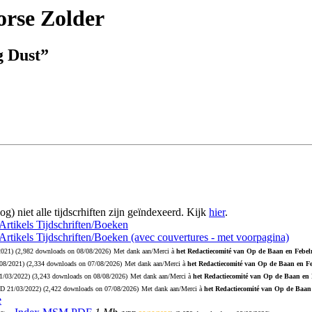
rse Zolder
g Dust”
og) niet alle tijdscrhiften zijn geïndexeerd. Kijk
hier
.
 Artikels Tijdschriften/Boeken
 Artikels Tijdschriften/Boeken (avec couvertures - met voorpagina)
2021
) (2,982 downloads on 08/08/2026)
Met dank aan/Merci à
het Redactiecomité van Op de Baan en Febelr
08/2021
) (2,334 downloads on 07/08/2026)
Met dank aan/Merci à
het Redactiecomité van Op de Baan en Fe
1/03/2022
) (3,243 downloads on 08/08/2026)
Met dank aan/Merci à
het Redactiecomité van Op de Baan en 
PD
21/03/2022
) (2,422 downloads on 07/08/2026)
Met dank aan/Merci à
het Redactiecomité van Op de Baan 
e