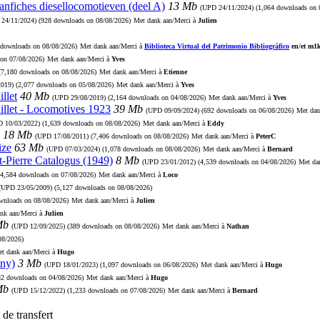
aanfiches diesellocomotieven (deel A)
13 Mb
(UPD
24/11/2024
) (1,064 downloads on 
D
24/11/2024
) (928 downloads on 08/08/2026)
Met dank aan/Merci à
Julien
 downloads on 08/08/2026)
Met dank aan/Merci à
Biblioteca Virtual del Patrimonio Bibliográfico
en/et m1
 on 07/08/2026)
Met dank aan/Merci à
Yves
 (7,180 downloads on 08/08/2026)
Met dank aan/Merci à
Etienne
2019
) (2,077 downloads on 05/08/2026)
Met dank aan/Merci à
Yves
llet
40 Mb
(UPD
29/08/2019
) (2,164 downloads on 04/08/2026)
Met dank aan/Merci à
Yves
illet - Locomotives 1923
39 Mb
(UPD
09/09/2024
) (692 downloads on 06/08/2026)
Met dan
PD
10/03/2022
) (1,639 downloads on 08/08/2026)
Met dank aan/Merci à
Eddy
18 Mb
(UPD
17/08/2011
) (7,406 downloads on 08/08/2026)
Met dank aan/Merci à
PeterC
ize
63 Mb
(UPD
07/03/2024
) (1,078 downloads on 08/08/2026)
Met dank aan/Merci à
Bernard
t-Pierre Catalogus (1949)
8 Mb
(UPD
23/01/2012
) (4,539 downloads on 04/08/2026)
Met da
(4,584 downloads on 07/08/2026)
Met dank aan/Merci à
Loco
(UPD
23/05/2009
) (5,127 downloads on 08/08/2026)
ownloads on 08/08/2026)
Met dank aan/Merci à
Julien
nk aan/Merci à
Julien
Mb
(UPD
12/09/2025
) (389 downloads on 08/08/2026)
Met dank aan/Merci à
Nathan
08/2026)
t dank aan/Merci à
Hugo
ny)
3 Mb
(UPD
18/01/2023
) (1,097 downloads on 06/08/2026)
Met dank aan/Merci à
Hugo
82 downloads on 04/08/2026)
Met dank aan/Merci à
Hugo
Mb
(UPD
15/12/2022
) (1,233 downloads on 07/08/2026)
Met dank aan/Merci à
Bernard
de transfert