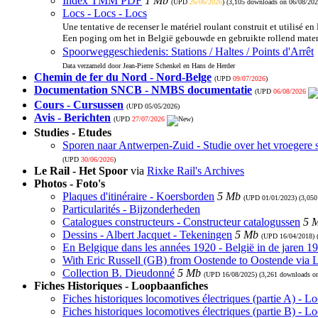
Index TMM PDF
1 Mb
(UPD
26/06/2026
) (3,105 downloads on 06/08/202
Locs - Locs - Locs
Une tentative de recenser le matériel roulant construit et utilisé en
Een poging om het in België gebouwde en gebruikte rollend materi
Spoorweggeschiedenis: Stations / Haltes / Points d'Arrêt
Data verzameld door Jean-Pierre Schenkel en Hans de Herder
Chemin de fer du Nord - Nord-Belge
(UPD
09/07/2026
)
Documentation SNCB - NMBS documentatie
(UPD
06/08/2026
Cours - Cursussen
(UPD
05/05/2026
)
Avis - Berichten
(UPD
27/07/2026
)
Studies - Etudes
Sporen naar Antwerpen-Zuid - Studie over het vroegere 
(UPD
30/06/2026
)
Le Rail - Het Spoor
via
Rixke Rail's Archives
Photos - Foto's
Plaques d'itinéraire - Koersborden
5 Mb
(UPD
01/01/2023
) (3,05
Particularités - Bijzonderheden
Catalogues constructeurs - Constructeur catalogussen
5 
Dessins - Albert Jacquet - Tekeningen
5 Mb
(UPD
16/04/2018
)
En Belgique dans les années 1920 - België in de jaren 1
With Eric Russell (GB) from Oostende to Oostende via
Collection B. Dieudonné
5 Mb
(UPD
16/08/2025
) (3,261 downloads o
Fiches Historiques - Loopbaanfiches
Fiches historiques locomotives électriques (partie A) - 
Fiches historiques locomotives électriques (partie B) - 