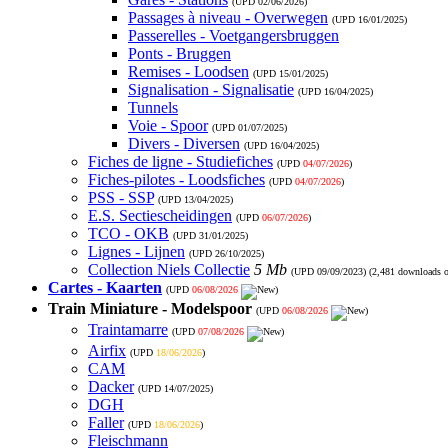
(UPD
02/06/2026
)
Passages à niveau - Overwegen
(UPD
16/01/2025
)
Passerelles - Voetgangersbruggen
Ponts - Bruggen
Remises - Loodsen
(UPD
15/01/2025
)
Signalisation - Signalisatie
(UPD
16/04/2025
)
Tunnels
Voie - Spoor
(UPD
01/07/2025
)
Divers - Diversen
(UPD
16/04/2025
)
Fiches de ligne - Studiefiches
(UPD
04/07/2026
)
Fiches-pilotes - Loodsfiches
(UPD
04/07/2026
)
PSS - SSP
(UPD
13/04/2025
)
E.S. Sectiescheidingen
(UPD
06/07/2026
)
TCO - OKB
(UPD
31/01/2025
)
Lignes - Lijnen
(UPD
26/10/2025
)
Collection Niels Collectie
5 Mb
(UPD
09/09/2023
) (2,481 downloads 
Cartes - Kaarten
(UPD
06/08/2026
)
Train Miniature - Modelspoor
(UPD
06/08/2026
)
Traintamarre
(UPD
07/08/2026
)
Airfix
(UPD
18/06/2026
)
CAM
Dacker
(UPD
14/07/2025
)
DGH
Faller
(UPD
18/06/2026
)
Fleischmann