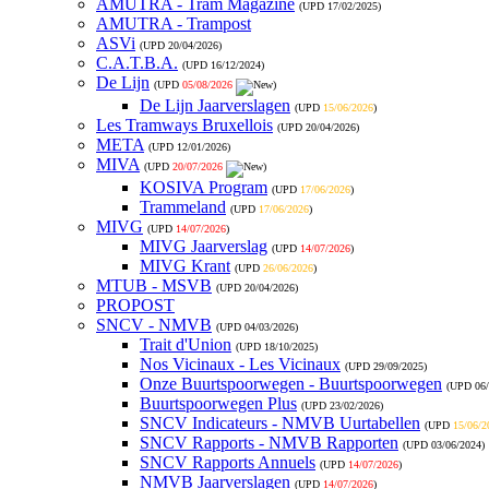
AMUTRA - Tram Magazine
(UPD
17/02/2025
)
AMUTRA - Trampost
ASVi
(UPD
20/04/2026
)
C.A.T.B.A.
(UPD
16/12/2024
)
De Lijn
(UPD
05/08/2026
)
De Lijn Jaarverslagen
(UPD
15/06/2026
)
Les Tramways Bruxellois
(UPD
20/04/2026
)
META
(UPD
12/01/2026
)
MIVA
(UPD
20/07/2026
)
KOSIVA Program
(UPD
17/06/2026
)
Trammeland
(UPD
17/06/2026
)
MIVG
(UPD
14/07/2026
)
MIVG Jaarverslag
(UPD
14/07/2026
)
MIVG Krant
(UPD
26/06/2026
)
MTUB - MSVB
(UPD
20/04/2026
)
PROPOST
SNCV - NMVB
(UPD
04/03/2026
)
Trait d'Union
(UPD
18/10/2025
)
Nos Vicinaux - Les Vicinaux
(UPD
29/09/2025
)
Onze Buurtspoorwegen - Buurtspoorwegen
(UPD
06
Buurtspoorwegen Plus
(UPD
23/02/2026
)
SNCV Indicateurs - NMVB Uurtabellen
(UPD
15/06/2
SNCV Rapports - NMVB Rapporten
(UPD
03/06/2024
)
SNCV Rapports Annuels
(UPD
14/07/2026
)
NMVB Jaarverslagen
(UPD
14/07/2026
)