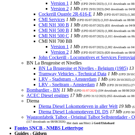
Version 1
1 Mb
(UPD
29/01/2023
) (1,111 downloads on 08
Version 2
1 Mb
(UPD
29/01/2023
) (943 downloads on 04/0
Cockerill Ougrée 2R-616-E
1 Mb
(UPD
05/07/2023
) (1,38
CMI Services
1 Mb
(UPD
05/07/2023
) (1,019 downloads on 08/08
CMI NH 300 B
1 Mb
(UPD
05/07/2023
) (831 downloads on 04/0
CMI NH 500 B
1 Mb
(UPD
05/07/2023
) (1,006 downloads on 08
CMI NH 500 C
1 Mb
(UPD
05/07/2023
) (1,011 downloads on 06
CMI NH 700 BB
Version 1
1 Mb
(UPD
05/07/2023
) (2,002 downloads on 04
Version 2
1 Mb
(UPD
05/07/2023
) (820 downloads on 08/0
John Cockerill - Locomotives et Services Ferroviai
BN La Brugeoise et Nivelles
BN La Brugeoise et Nivelles - Belgium (1985)
13
Tramway Vehicles - Technical Data
1 Mb
(UPD
20/10/
LRV - Stadstram - Amsterdam
1 Mb
(UPD
20/10/2025
) (
LRV - Sneltram - Amsterdam
1 Mb
(UPD
20/10/2025
) (2
Bombardier - BN
11 Mb
(UPD
01/07/2026
) (104 downloads on 08/08/202
ACEC Diesel engines
17 Mb
(UPD
31/12/2023
) (955 downloads on 08
Diema
Diema Diesel Lokomotieven in aller Welt
19 Mb
(
Diema Diesel Lokomotieven DL DS
17 Mb
(UPD
30
Waggonfabrik Talbot - Original Talbot Selbstentlader - O
(117 downloads on 08/08/2026)
Met dank aan/Merci à
Gerd/Ekkehard
Fontes SNCB - NMBS Lettertype
Guides - Gidsen