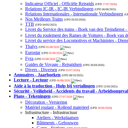
Indicateur Officiel - Officiële Reisgids
(UPD
17/07/2026
)
Relations IC-IR - IC-IR Verbindingen
(UPD
06/06/2025
)
Relations Internationales - Internationale Verbindingen
(U
Nos Meilleurs Trains
(UPD
05/03/2026
)
TTB
(UPD
04/05/2023
)
Livret du Service des trains - Boek van den Treindienst 
Livret du roulement des Rames de Voitures - Boek van de
Livret du service des Locomotives et Machinistes - Die
Thalys
(UPD
05/08/2026
)
Eurostar
(UPD
05/08/2026
)
Fyra
(UPD
05/08/2026
)
Guides de Voyage - Reisgidsen
(UPD
26/04/2026
)
Divers - Diversen
(UPD
02/07/2026
)
Annuaires - Jaarboeken
(UPD
08/10/2025
)
Lecture - Lectuur
(UPD
06/08/2026
)
Aide à la traduction - Hulp bij vertalingen
(UPD
12/05/2025
)
Sécurité - Veiligheid - Accidents du travail - Arbeidsongeva
Plans - Tekeningen
(UPD
27/07/2026
)
Décoration - Versiering
Matériel roulant - Rollend materieel
(UPD
30/06/2026
)
Infrastructure - Infrastructuur
Ateliers - Werkplaatsen
Bâtiments - Gebouwen
Gares - Stations