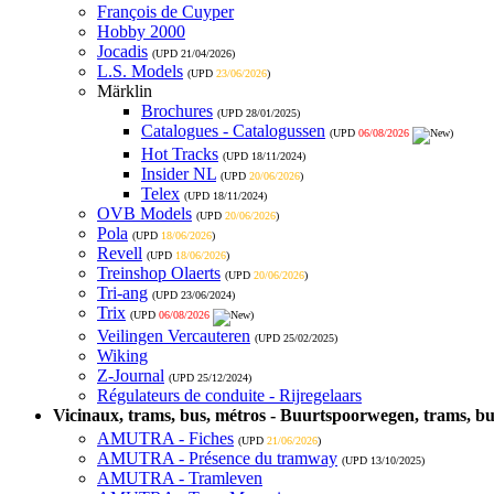
François de Cuyper
Hobby 2000
Jocadis
(UPD
21/04/2026
)
L.S. Models
(UPD
23/06/2026
)
Märklin
Brochures
(UPD
28/01/2025
)
Catalogues - Catalogussen
(UPD
06/08/2026
)
Hot Tracks
(UPD
18/11/2024
)
Insider NL
(UPD
20/06/2026
)
Telex
(UPD
18/11/2024
)
OVB Models
(UPD
20/06/2026
)
Pola
(UPD
18/06/2026
)
Revell
(UPD
18/06/2026
)
Treinshop Olaerts
(UPD
20/06/2026
)
Tri-ang
(UPD
23/06/2024
)
Trix
(UPD
06/08/2026
)
Veilingen Vercauteren
(UPD
25/02/2025
)
Wiking
Z-Journal
(UPD
25/12/2024
)
Régulateurs de conduite - Rijregelaars
Vicinaux, trams, bus, métros - Buurtspoorwegen, trams, bu
AMUTRA - Fiches
(UPD
21/06/2026
)
AMUTRA - Présence du tramway
(UPD
13/10/2025
)
AMUTRA - Tramleven