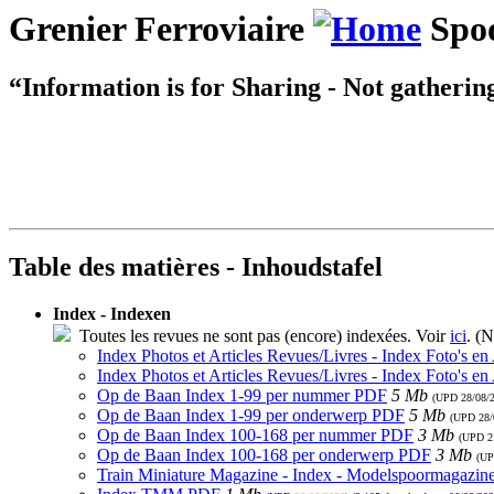
Grenier Ferroviaire
Spoo
“Information is for Sharing - Not gatherin
Table des matières - Inhoudstafel
Index - Indexen
Toutes les revues ne sont pas (encore) indexées. Voir
ici
. (N
Index Photos et Articles Revues/Livres - Index Foto's en
Index Photos et Articles Revues/Livres - Index Foto's en
Op de Baan Index 1-99 per nummer PDF
5 Mb
(UPD
28/08/
Op de Baan Index 1-99 per onderwerp PDF
5 Mb
(UPD
28/
Op de Baan Index 100-168 per nummer PDF
3 Mb
(UPD
2
Op de Baan Index 100-168 per onderwerp PDF
3 Mb
(U
Train Miniature Magazine - Index - Modelspoormagazin