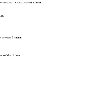
07/08/2026)
Met dank aan/Merci à
Julien
k2d3
k aan/Merci à
Nathan
nk aan/Merci à
Loco