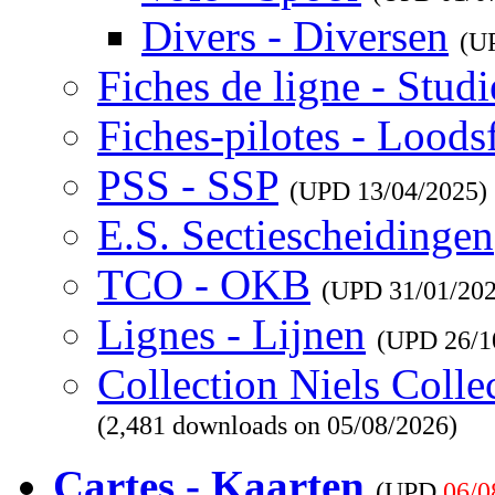
Divers - Diversen
(U
Fiches de ligne - Studi
Fiches-pilotes - Loods
PSS - SSP
(UPD
13/04/2025
)
E.S. Sectiescheidingen
TCO - OKB
(UPD
31/01/20
Lignes - Lijnen
(UPD
26/1
Collection Niels Colle
(2,481 downloads on 05/08/2026)
Cartes - Kaarten
(UPD
06/0