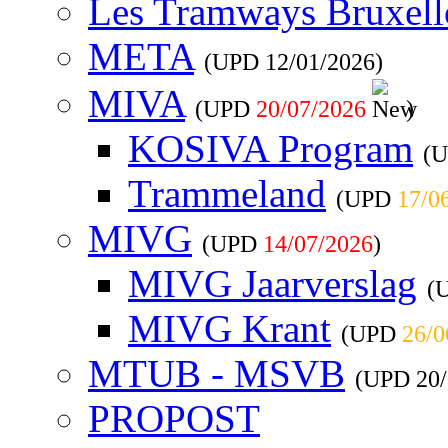
Les Tramways Bruxell
META
(UPD
12/01/2026
)
MIVA
(UPD
20/07/2026
)
KOSIVA Program
(
Trammeland
(UPD
17/0
MIVG
(UPD
14/07/2026
)
MIVG Jaarverslag
(
MIVG Krant
(UPD
26/0
MTUB - MSVB
(UPD
20
PROPOST