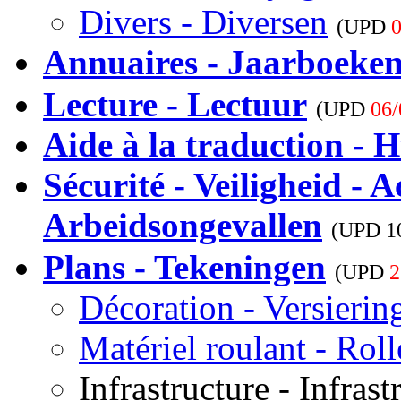
Divers - Diversen
(UPD
0
Annuaires - Jaarboeke
Lecture - Lectuur
(UPD
06/
Aide à la traduction - H
Sécurité - Veiligheid - A
Arbeidsongevallen
(UPD
1
Plans - Tekeningen
(UPD
2
Décoration - Versierin
Matériel roulant - Rol
Infrastructure - Infrast