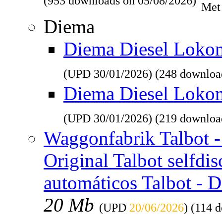
(953 downloads on 05/08/2026)
Met
Diema
Diema Diesel Lokomo
(UPD
30/01/2026
) (248 downloa
Diema Diesel Loko
(UPD
30/01/2026
) (219 downloa
Waggonfabrik Talbot - 
Original Talbot selfdi
automáticos Talbot - 
20 Mb
(UPD
20/06/2026
) (114 