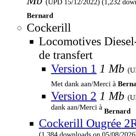
Mb
(UPD
15/12/2022
) (1,232 dow
Bernard
Cockerill
Locomotives Diesel
de transfert
Version 1
1 Mb
(
Met dank aan/Merci à
Bern
Version 2
1 Mb
(
dank aan/Merci à
Bernard
Cockerill Ougrée 2