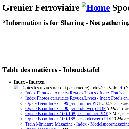
Grenier Ferroviaire
Spoo
“Information is for Sharing - Not gatherin
Table des matières - Inhoudstafel
Index - Indexen
Toutes les revues ne sont pas (encore) indexées. Voir
ici
. (N
Index Photos et Articles Revues/Livres - Index Foto's en
Index Photos et Articles Revues/Livres - Index Foto's en
Op de Baan Index 1-99 per nummer PDF
5 Mb
(UPD
28/08/
Op de Baan Index 1-99 per onderwerp PDF
5 Mb
(UPD
28/
Op de Baan Index 100-168 per nummer PDF
3 Mb
(UPD
2
Op de Baan Index 100-168 per onderwerp PDF
3 Mb
(U
Train Miniature Magazine - Index - Modelspoormagazin