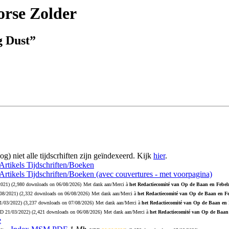
rse Zolder
g Dust”
og) niet alle tijdscrhiften zijn geïndexeerd. Kijk
hier
.
 Artikels Tijdschriften/Boeken
 Artikels Tijdschriften/Boeken (avec couvertures - met voorpagina)
2021
) (2,980 downloads on 06/08/2026)
Met dank aan/Merci à
het Redactiecomité van Op de Baan en Febelr
08/2021
) (2,332 downloads on 06/08/2026)
Met dank aan/Merci à
het Redactiecomité van Op de Baan en Fe
1/03/2022
) (3,237 downloads on 07/08/2026)
Met dank aan/Merci à
het Redactiecomité van Op de Baan en 
PD
21/03/2022
) (2,421 downloads on 06/08/2026)
Met dank aan/Merci à
het Redactiecomité van Op de Baan 
e