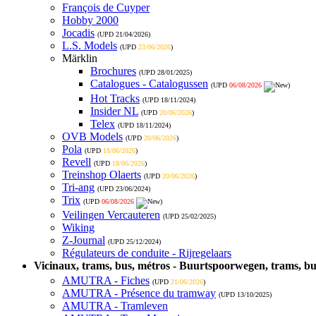
François de Cuyper
Hobby 2000
Jocadis
(UPD
21/04/2026
)
L.S. Models
(UPD
23/06/2026
)
Märklin
Brochures
(UPD
28/01/2025
)
Catalogues - Catalogussen
(UPD
06/08/2026
)
Hot Tracks
(UPD
18/11/2024
)
Insider NL
(UPD
20/06/2026
)
Telex
(UPD
18/11/2024
)
OVB Models
(UPD
20/06/2026
)
Pola
(UPD
18/06/2026
)
Revell
(UPD
18/06/2026
)
Treinshop Olaerts
(UPD
20/06/2026
)
Tri-ang
(UPD
23/06/2024
)
Trix
(UPD
06/08/2026
)
Veilingen Vercauteren
(UPD
25/02/2025
)
Wiking
Z-Journal
(UPD
25/12/2024
)
Régulateurs de conduite - Rijregelaars
Vicinaux, trams, bus, métros - Buurtspoorwegen, trams, bu
AMUTRA - Fiches
(UPD
21/06/2026
)
AMUTRA - Présence du tramway
(UPD
13/10/2025
)
AMUTRA - Tramleven