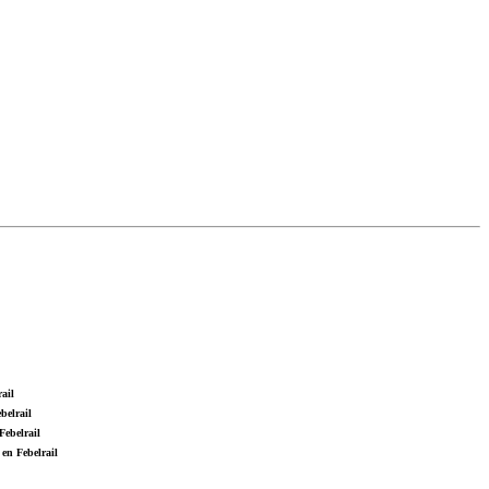
ail
belrail
Febelrail
en Febelrail