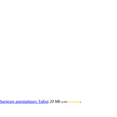
échargeurs automatiques Talbot
20 Mb
(UPD
20/06/2026
)