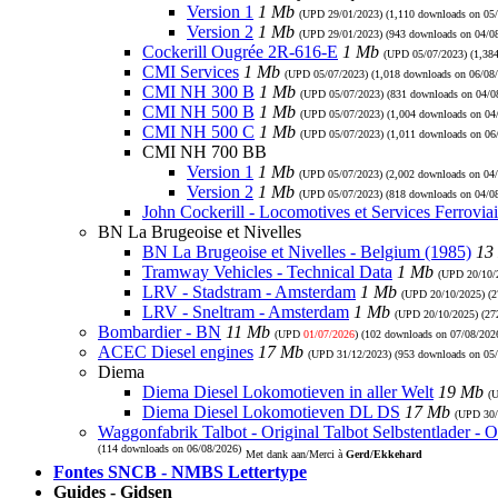
Version 1
1 Mb
(UPD
29/01/2023
) (1,110 downloads on 05
Version 2
1 Mb
(UPD
29/01/2023
) (943 downloads on 04/0
Cockerill Ougrée 2R-616-E
1 Mb
(UPD
05/07/2023
) (1,38
CMI Services
1 Mb
(UPD
05/07/2023
) (1,018 downloads on 06/08
CMI NH 300 B
1 Mb
(UPD
05/07/2023
) (831 downloads on 04/0
CMI NH 500 B
1 Mb
(UPD
05/07/2023
) (1,004 downloads on 04
CMI NH 500 C
1 Mb
(UPD
05/07/2023
) (1,011 downloads on 06
CMI NH 700 BB
Version 1
1 Mb
(UPD
05/07/2023
) (2,002 downloads on 04
Version 2
1 Mb
(UPD
05/07/2023
) (818 downloads on 04/0
John Cockerill - Locomotives et Services Ferroviai
BN La Brugeoise et Nivelles
BN La Brugeoise et Nivelles - Belgium (1985)
13
Tramway Vehicles - Technical Data
1 Mb
(UPD
20/10/
LRV - Stadstram - Amsterdam
1 Mb
(UPD
20/10/2025
) (
LRV - Sneltram - Amsterdam
1 Mb
(UPD
20/10/2025
) (2
Bombardier - BN
11 Mb
(UPD
01/07/2026
) (102 downloads on 07/08/202
ACEC Diesel engines
17 Mb
(UPD
31/12/2023
) (953 downloads on 05
Diema
Diema Diesel Lokomotieven in aller Welt
19 Mb
(
Diema Diesel Lokomotieven DL DS
17 Mb
(UPD
30
Waggonfabrik Talbot - Original Talbot Selbstentlader - O
(114 downloads on 06/08/2026)
Met dank aan/Merci à
Gerd/Ekkehard
Fontes SNCB - NMBS Lettertype
Guides - Gidsen