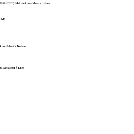
06/08/2026)
Met dank aan/Merci à
Julien
k2d3
k aan/Merci à
Nathan
nk aan/Merci à
Loco