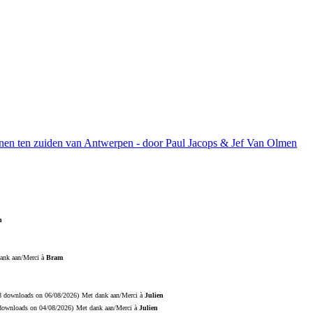
ijnen ten zuiden van Antwerpen - door Paul Jacops & Jef Van Olmen
n
ank aan/Merci à
Bram
18 downloads on 06/08/2026)
Met dank aan/Merci à
Julien
 downloads on 04/08/2026)
Met dank aan/Merci à
Julien