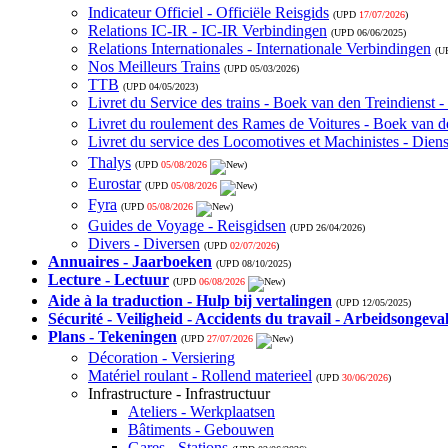
Indicateur Officiel - Officiële Reisgids
(UPD
17/07/2026
)
Relations IC-IR - IC-IR Verbindingen
(UPD
06/06/2025
)
Relations Internationales - Internationale Verbindingen
(U
Nos Meilleurs Trains
(UPD
05/03/2026
)
TTB
(UPD
04/05/2023
)
Livret du Service des trains - Boek van den Treindienst 
Livret du roulement des Rames de Voitures - Boek van de
Livret du service des Locomotives et Machinistes - Die
Thalys
(UPD
05/08/2026
)
Eurostar
(UPD
05/08/2026
)
Fyra
(UPD
05/08/2026
)
Guides de Voyage - Reisgidsen
(UPD
26/04/2026
)
Divers - Diversen
(UPD
02/07/2026
)
Annuaires - Jaarboeken
(UPD
08/10/2025
)
Lecture - Lectuur
(UPD
06/08/2026
)
Aide à la traduction - Hulp bij vertalingen
(UPD
12/05/2025
)
Sécurité - Veiligheid - Accidents du travail - Arbeidsongeva
Plans - Tekeningen
(UPD
27/07/2026
)
Décoration - Versiering
Matériel roulant - Rollend materieel
(UPD
30/06/2026
)
Infrastructure - Infrastructuur
Ateliers - Werkplaatsen
Bâtiments - Gebouwen
Gares - Stations