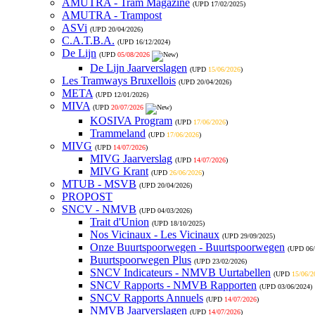
AMUTRA - Tram Magazine
(UPD
17/02/2025
)
AMUTRA - Trampost
ASVi
(UPD
20/04/2026
)
C.A.T.B.A.
(UPD
16/12/2024
)
De Lijn
(UPD
05/08/2026
)
De Lijn Jaarverslagen
(UPD
15/06/2026
)
Les Tramways Bruxellois
(UPD
20/04/2026
)
META
(UPD
12/01/2026
)
MIVA
(UPD
20/07/2026
)
KOSIVA Program
(UPD
17/06/2026
)
Trammeland
(UPD
17/06/2026
)
MIVG
(UPD
14/07/2026
)
MIVG Jaarverslag
(UPD
14/07/2026
)
MIVG Krant
(UPD
26/06/2026
)
MTUB - MSVB
(UPD
20/04/2026
)
PROPOST
SNCV - NMVB
(UPD
04/03/2026
)
Trait d'Union
(UPD
18/10/2025
)
Nos Vicinaux - Les Vicinaux
(UPD
29/09/2025
)
Onze Buurtspoorwegen - Buurtspoorwegen
(UPD
06
Buurtspoorwegen Plus
(UPD
23/02/2026
)
SNCV Indicateurs - NMVB Uurtabellen
(UPD
15/06/2
SNCV Rapports - NMVB Rapporten
(UPD
03/06/2024
)
SNCV Rapports Annuels
(UPD
14/07/2026
)
NMVB Jaarverslagen
(UPD
14/07/2026
)