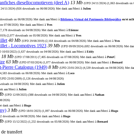
aanfiches diesellocomotieven (deel A)
13 Mb
(UPD
24/11/2024
) (1,063 downloads on 
D
24/11/2024
) (926 downloads on 06/08/2026)
Met dank aan/Merci à
Julien
 downloads on 06/08/2026)
Met dank aan/Merci à
Biblioteca Virtual del Patrimonio Bibliográfico
en/et m1
 on 07/08/2026)
Met dank aan/Merci à
Yves
 (7,178 downloads on 04/08/2026)
Met dank aan/Merci à
Etienne
2019
) (2,077 downloads on 05/08/2026)
Met dank aan/Merci à
Yves
llet
40 Mb
(UPD
29/08/2019
) (2,164 downloads on 04/08/2026)
Met dank aan/Merci à
Yves
illet - Locomotives 1923
39 Mb
(UPD
09/09/2024
) (692 downloads on 06/08/2026)
Met dan
PD
10/03/2022
) (1,637 downloads on 04/08/2026)
Met dank aan/Merci à
Eddy
18 Mb
(UPD
17/08/2011
) (7,405 downloads on 07/08/2026)
Met dank aan/Merci à
PeterC
ize
63 Mb
(UPD
07/03/2024
) (1,077 downloads on 06/08/2026)
Met dank aan/Merci à
Bernard
t-Pierre Catalogus (1949)
8 Mb
(UPD
23/01/2012
) (4,539 downloads on 04/08/2026)
Met da
(4,583 downloads on 06/08/2026)
Met dank aan/Merci à
Loco
(UPD
23/05/2009
) (5,126 downloads on 04/08/2026)
ownloads on 04/08/2026)
Met dank aan/Merci à
Julien
nk aan/Merci à
Julien
Mb
(UPD
12/09/2025
) (388 downloads on 04/08/2026)
Met dank aan/Merci à
Nathan
08/2026)
t dank aan/Merci à
Hugo
ny)
3 Mb
(UPD
18/01/2023
) (1,097 downloads on 06/08/2026)
Met dank aan/Merci à
Hugo
82 downloads on 04/08/2026)
Met dank aan/Merci à
Hugo
Mb
(UPD
15/12/2022
) (1,232 downloads on 05/08/2026)
Met dank aan/Merci à
Bernard
de transfert