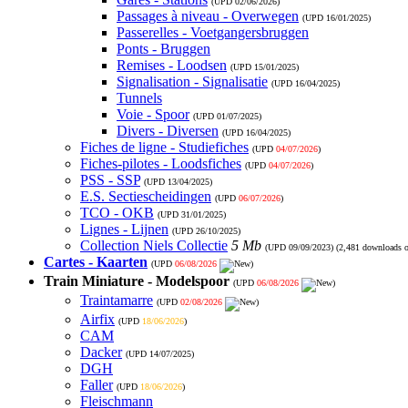
(UPD
02/06/2026
)
Passages à niveau - Overwegen
(UPD
16/01/2025
)
Passerelles - Voetgangersbruggen
Ponts - Bruggen
Remises - Loodsen
(UPD
15/01/2025
)
Signalisation - Signalisatie
(UPD
16/04/2025
)
Tunnels
Voie - Spoor
(UPD
01/07/2025
)
Divers - Diversen
(UPD
16/04/2025
)
Fiches de ligne - Studiefiches
(UPD
04/07/2026
)
Fiches-pilotes - Loodsfiches
(UPD
04/07/2026
)
PSS - SSP
(UPD
13/04/2025
)
E.S. Sectiescheidingen
(UPD
06/07/2026
)
TCO - OKB
(UPD
31/01/2025
)
Lignes - Lijnen
(UPD
26/10/2025
)
Collection Niels Collectie
5 Mb
(UPD
09/09/2023
) (2,481 downloads 
Cartes - Kaarten
(UPD
06/08/2026
)
Train Miniature - Modelspoor
(UPD
06/08/2026
)
Traintamarre
(UPD
02/08/2026
)
Airfix
(UPD
18/06/2026
)
CAM
Dacker
(UPD
14/07/2025
)
DGH
Faller
(UPD
18/06/2026
)
Fleischmann