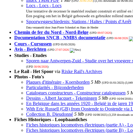
Index TMM PDF
1 Mb
(UPD
26/06/2026
) (3,105 downloads on 06/08/202
Locs - Locs - Locs
Une tentative de recenser le matériel roulant construit et utilisé en
Een poging om het in België gebouwde en gebruikte rollend materi
Spoorweggeschiedenis: Stations / Haltes / Points d'Arrêt
Data verzameld door Jean-Pierre Schenkel en Hans de Herder
Chemin de fer du Nord - Nord-Belge
(UPD
09/07/2026
)
Documentation SNCB - NMBS documentatie
(UPD
06/08/2026
Cours - Cursussen
(UPD
05/05/2026
)
Avis - Berichten
(UPD
27/07/2026
)
Studies - Etudes
Sporen naar Antwerpen-Zuid - Studie over het vroegere 
(UPD
30/06/2026
)
Le Rail - Het Spoor
via
Rixke Rail's Archives
Photos - Foto's
Plaques d'itinéraire - Koersborden
5 Mb
(UPD
01/01/2023
) (3,04
Particularités - Bijzonderheden
Catalogues constructeurs - Constructeur catalogussen
5 
Dessins - Albert Jacquet - Tekeningen
5 Mb
(UPD
16/04/2018
)
En Belgique dans les années 1920 - België in de jaren 1
With Eric Russell (GB) from Oostende to Oostende via
Collection B. Dieudonné
5 Mb
(UPD
16/08/2025
) (3,259 downloads o
Fiches Historiques - Loopbaanfiches
Fiches historiques locomotives électriques (partie A) - 
Fiches historiques locomotives électriques (partie B) - 