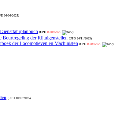
PD
06/06/2025
)
- Dienstfahrplanbuch
(UPD
06/08/2026
)
 Beurtregeling der Rijtuigenstellen
(UPD
24/11/2023
)
nstboek der Locomotieven en Machinisten
(UPD
06/08/2026
)
llen
(UPD
10/07/2025
)