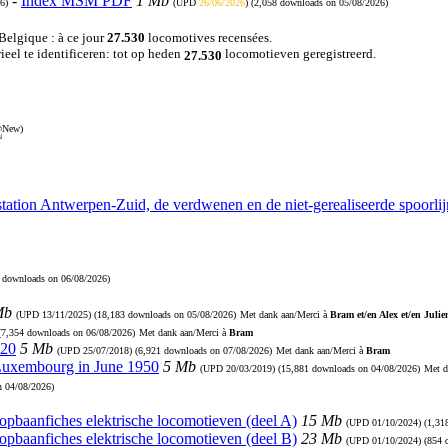
-
Index MSM PDF
1 Mb
6)
(UPD
26/06/2026
) (2,058 downloads on 05/08/2026)
 Belgique : à ce jour
27.530
locomotives recensées.
eel te identificeren: tot op heden
locomotieven geregistreerd.
27.530
)
station Antwerpen-Zuid, de verdwenen en de niet-gerealiseerde spoorl
9 downloads on 06/08/2026)
Mb
(UPD
13/11/2025
) (18,183 downloads on 05/08/2026)
Met dank aan/Merci à
Bram et/en Alex et/en Julie
 (7,354 downloads on 06/08/2026)
Met dank aan/Merci à
Bram
920
5 Mb
(UPD
25/07/2018
) (6,921 downloads on 07/08/2026)
Met dank aan/Merci à
Bram
 Luxembourg in June 1950
5 Mb
(UPD
20/03/2019
) (15,881 downloads on 04/08/2026)
Met d
n 04/08/2026)
Loopbaanfiches elektrische locomotieven (deel A)
15 Mb
(UPD
01/10/2024
) (1,3
Loopbaanfiches elektrische locomotieven (deel B)
23 Mb
(UPD
01/10/2024
) (854