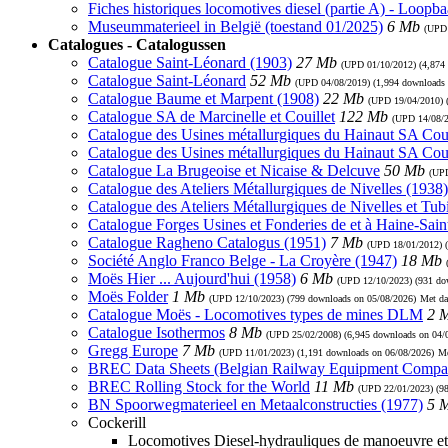
Fiches historiques locomotives diesel (partie A) - Loopb
Museummaterieel in België (toestand 01/2025)
6 Mb
(UP
Catalogues - Catalogussen
Catalogue Saint-Léonard (1903)
27 Mb
(UPD
01/10/2012
) (4,874
Catalogue Saint-Léonard
52 Mb
(UPD
04/08/2019
) (1,994 downloads
Catalogue Baume et Marpent (1908)
22 Mb
(UPD
19/04/2010
)
Catalogue SA de Marcinelle et Couillet
122 Mb
(UPD
14/08/
Catalogue des Usines métallurgiques du Hainaut SA Coui
Catalogue des Usines métallurgiques du Hainaut SA Cou
Catalogue La Brugeoise et Nicaise & Delcuve
50 Mb
(U
Catalogue des Ateliers Métallurgiques de Nivelles (1938)
Catalogue des Ateliers Métallurgiques de Nivelles et Tub
Catalogue Forges Usines et Fonderies de et à Haine-Sain
Catalogue Ragheno Catalogus (1951)
7 Mb
(UPD
18/01/2012
) 
Société Anglo Franco Belge - La Croyère (1947)
18 Mb
Moës Hier ... Aujourd'hui (1958)
6 Mb
(UPD
12/10/2023
) (931 d
Moës Folder
1 Mb
(UPD
12/10/2023
) (799 downloads on 05/08/2026)
Met da
Catalogue Moës - Locomotives types de mines DLM
2 
Catalogue Isothermos
8 Mb
(UPD
25/02/2008
) (6,945 downloads on 04/
Gregg Europe
7 Mb
(UPD
11/01/2023
) (1,191 downloads on 06/08/2026)
Me
BREC Data Sheets (Belgian Railway Equipment Compa
BREC Rolling Stock for the World
11 Mb
(UPD
22/01/2023
) (9
BN Spoorwegmaterieel en Metaalconstructies (1977)
5 
Cockerill
Locomotives Diesel-hydrauliques de manoeuvre et 