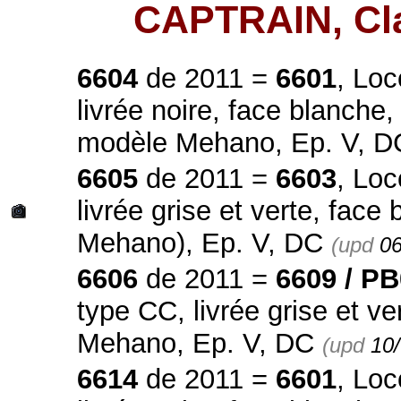
CAPTRAIN, Cl
6604
de 2011 =
6601
, Loc
livrée noire, face blanche,
modèle Mehano, Ep. V, 
6605
de 2011 =
6603
, Loc
livrée grise et verte, fac
Mehano), Ep. V, DC
(upd
06
6606
de 2011 =
6609 / P
type CC, livrée grise et v
Mehano, Ep. V, DC
(upd
10
6614
de 2011 =
6601
, Loc