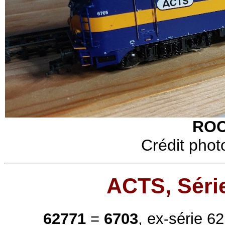
ROC
Crédit phot
ACTS, Séri
62771
=
6703
, ex-série 6