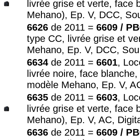
livrée grise et verte, fac
Mehano), Ep. V, DCC, S
6626
de 2011 =
6609 / P
type CC, livrée grise et v
Mehano, Ep. V, DCC, So
6634
de 2011 =
6601
, Loc
livrée noire, face blanche,
modèle Mehano, Ep. V, AC
6635
de 2011 =
6603
, Loc
livrée grise et verte, fac
Mehano), Ep. V, AC, Digit
6636
de 2011 =
6609 / P