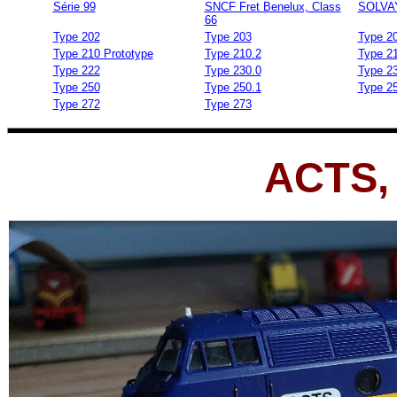
Série 99
SNCF Fret Benelux, Class
SOLVAY
66
Type 202
Type 203
Type 2
Type 210 Prototype
Type 210.2
Type 2
Type 222
Type 230.0
Type 2
Type 250
Type 250.1
Type 2
Type 272
Type 273
ACTS, 