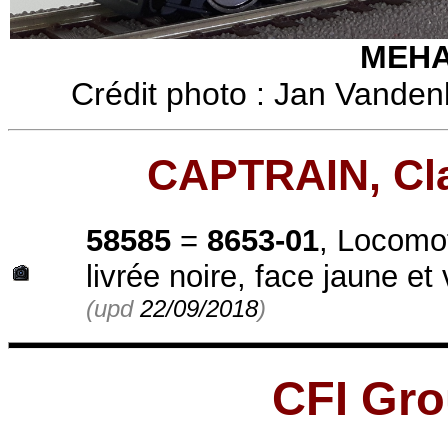
MEHA
Crédit photo : Jan Vanden
CAPTRAIN, Cl
58585
=
8653-01
, Locomot
livrée noire, face jaune et
(upd
22/09/2018
)
CFI Gro