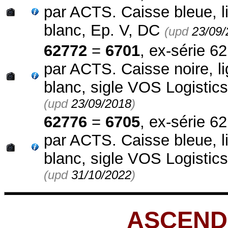
par ACTS. Caisse bleue, l
blanc, Ep. V, DC
(upd
23/09/
62772
=
6701
, ex-série 6
par ACTS. Caisse noire, li
blanc, sigle VOS Logistics
(upd
23/09/2018
)
62776
=
6705
, ex-série 6
par ACTS. Caisse bleue, l
blanc, sigle VOS Logistics
(upd
31/10/2022
)
ASCENDO