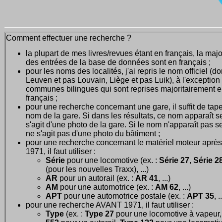
Comment effectuer une recherche ?
la plupart de mes livres/revues étant en français, la majo
des entrées de la base de données sont en français ;
pour les noms des localités, j'ai repris le nom officiel (d
Leuven et pas Louvain, Liège et pas Luik), à l'exception
communes bilingues qui sont reprises majoritairement 
français ;
pour une recherche concernant une gare, il suffit de tape
nom de la gare. Si dans les résultats, ce nom apparaît seu
s'agit d'une photo de la gare. Si le nom n'apparaît pas seu
ne s'agit pas d'une photo du bâtiment ;
pour une recherche concernant le matériel moteur après
1971, il faut utiliser :
Série
pour une locomotive (ex. :
Série 27
,
Série 28
(pour les nouvelles Traxx), ...)
AR
pour un autorail (ex. :
AR 41
, ...)
AM
pour une automotrice (ex. :
AM 62
, ...)
APT
pour une automotrice postale (ex. :
APT 35
, .
pour une recherche AVANT 1971, il faut utiliser :
Type
(ex. :
Type 27
pour une locomotive à vapeur