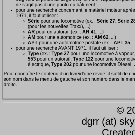
ne s'agit pas d'une photo du bâtiment ;
pour une recherche concernant le matériel moteur après
1971, il faut utiliser :
Série
pour une locomotive (ex. :
Série 27
,
Série 28
(pour les nouvelles Traxx), ...)
AR
pour un autorail (ex. :
AR 41
, ...)
AM
pour une automotrice (ex. :
AM 62
, ...)
APT
pour une automotrice postale (ex. :
APT 35
, .
pour une recherche AVANT 1971, il faut utiliser :
Type
(ex. :
Type 27
pour une locomotive à vapeur
553
pour un autorail,
Type 122
pour une locomoti
électrique,
Type 202
pour une locomotive Diesel, ..
Pour connaître le contenu d'un livre/d'une revue, il suffit de ch
son nom dans le menu de gauche et son numéro dans le men
droite.
© 2
dgrr (at) sk
Create