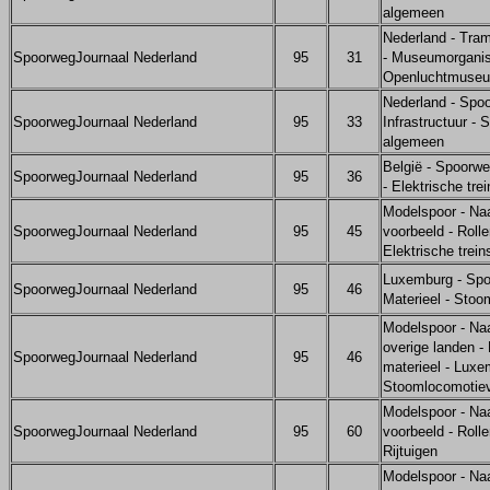
algemeen
Nederland - Tra
SpoorwegJournaal Nederland
95
31
- Museumorganis
Openluchtmuse
Nederland - Spo
SpoorwegJournaal Nederland
95
33
Infrastructuur - 
algemeen
België - Spoorwe
SpoorwegJournaal Nederland
95
36
- Elektrische trei
Modelspoor - Na
SpoorwegJournaal Nederland
95
45
voorbeeld - Rolle
Elektrische trein
Luxemburg - Spo
SpoorwegJournaal Nederland
95
46
Materieel - Sto
Modelspoor - Na
overige landen -
SpoorwegJournaal Nederland
95
46
materieel - Luxe
Stoomlocomotie
Modelspoor - Na
SpoorwegJournaal Nederland
95
60
voorbeeld - Rolle
Rijtuigen
Modelspoor - Na