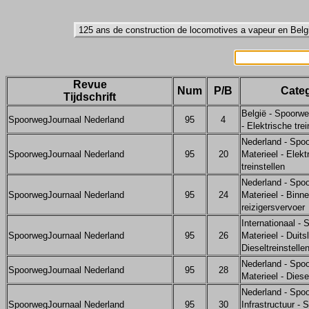
Revue
Num
P/B
Categ
Tijdschrift
België - Spoorwe
SpoorwegJournaal Nederland
95
4
- Elektrische trei
Nederland - Spo
SpoorwegJournaal Nederland
95
20
Materieel - Elekt
treinstellen
Nederland - Spo
SpoorwegJournaal Nederland
95
24
Materieel - Binn
reizigersvervoer
Internationaal -
SpoorwegJournaal Nederland
95
26
Materieel - Duits
Dieseltreinstelle
Nederland - Spo
SpoorwegJournaal Nederland
95
28
Materieel - Diese
Nederland - Spo
SpoorwegJournaal Nederland
95
30
Infrastructuur - 