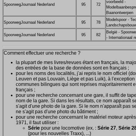
voorbeeld -
SpoorwegJournaal Nederland
95
72
Modelbaanbespre
Baanontwerpen
Modelspoor - Tec
SpoorwegJournaal Nederland
95
78
Landschapsbouw
België - Spoorwe
SpoorwegJournaal Nederland
95
82
- Internationaal 
Comment effectuer une recherche ?
la plupart de mes livres/revues étant en français, la majo
des entrées de la base de données sont en français ;
pour les noms des localités, j'ai repris le nom officiel (d
Leuven et pas Louvain, Liège et pas Luik), à l'exception
communes bilingues qui sont reprises majoritairement 
français ;
pour une recherche concernant une gare, il suffit de tape
nom de la gare. Si dans les résultats, ce nom apparaît seu
s'agit d'une photo de la gare. Si le nom n'apparaît pas seu
ne s'agit pas d'une photo du bâtiment ;
pour une recherche concernant le matériel moteur après
1971, il faut utiliser :
Série
pour une locomotive (ex. :
Série 27
,
Série 28
(pour les nouvelles Traxx), ...)