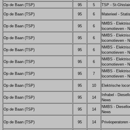
Op de Baan (TSP)
95
5
TSP - St-Ghislai
Op de Baan (TSP)
95
6
Materieel - Stati
NMBS - Elektris
Op de Baan (TSP)
95
6
locomotieven - 
NMBS - Elektris
Op de Baan (TSP)
95
6
locomotieven - 
NMBS - Elektris
Op de Baan (TSP)
95
6
locomotieven - 
NMBS - Elektris
Op de Baan (TSP)
95
6
locomotieven - 
NMBS - Elektris
Op de Baan (TSP)
95
7
locomotieven - 
Op de Baan (TSP)
95
10
Elektrische loco
Infrabel - Diesel
Op de Baan (TSP)
95
14
News
NMBS - Diesello
Op de Baan (TSP)
95
14
News
Op de Baan (TSP)
95
14
Privéoperatoren