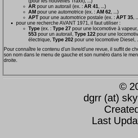
(pour les nouvelles Traxx), ...)
AR
pour un autorail (ex. :
AR 41
, ...)
AM
pour une automotrice (ex. :
AM 62
, ...)
APT
pour une automotrice postale (ex. :
APT 35
, .
pour une recherche AVANT 1971, il faut utiliser :
Type
(ex. :
Type 27
pour une locomotive à vapeur
553
pour un autorail,
Type 122
pour une locomoti
électrique,
Type 202
pour une locomotive Diesel, ..
Pour connaître le contenu d'un livre/d'une revue, il suffit de ch
son nom dans le menu de gauche et son numéro dans le men
droite.
© 2
dgrr (at) sk
Create
Last Upda