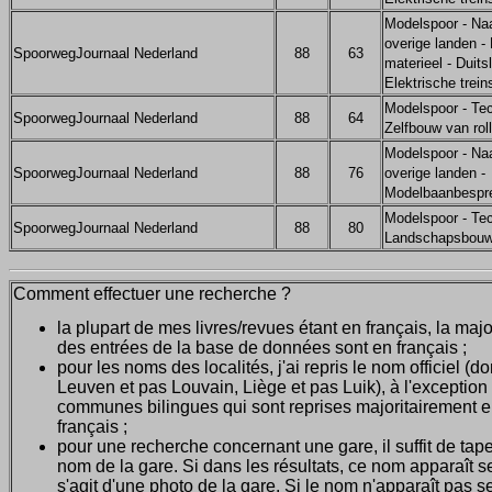
Modelspoor - Na
overige landen -
SpoorwegJournaal Nederland
88
63
materieel - Duits
Elektrische trein
Modelspoor - Tec
SpoorwegJournaal Nederland
88
64
Zelfbouw van rol
Modelspoor - Na
SpoorwegJournaal Nederland
88
76
overige landen -
Modelbaanbespre
Modelspoor - Tec
SpoorwegJournaal Nederland
88
80
Landschapsbouw
Comment effectuer une recherche ?
la plupart de mes livres/revues étant en français, la majo
des entrées de la base de données sont en français ;
pour les noms des localités, j'ai repris le nom officiel (d
Leuven et pas Louvain, Liège et pas Luik), à l'exception
communes bilingues qui sont reprises majoritairement 
français ;
pour une recherche concernant une gare, il suffit de tape
nom de la gare. Si dans les résultats, ce nom apparaît seu
s'agit d'une photo de la gare. Si le nom n'apparaît pas seu