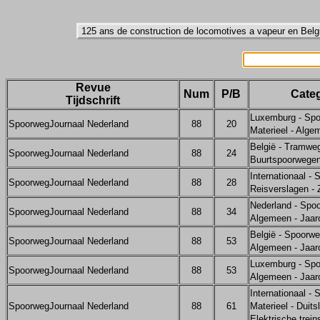
Revue
Num
P/B
Categ
Tijdschrift
Luxemburg - Spo
SpoorwegJournaal Nederland
88
20
Materieel - Alge
België - Tramwe
SpoorwegJournaal Nederland
88
24
Buurtspoorwege
Internationaal -
SpoorwegJournaal Nederland
88
28
Reisverslagen -
Nederland - Spo
SpoorwegJournaal Nederland
88
34
Algemeen - Jaar
België - Spoorwe
SpoorwegJournaal Nederland
88
53
Algemeen - Jaar
Luxemburg - Spo
SpoorwegJournaal Nederland
88
53
Algemeen - Jaar
Internationaal -
SpoorwegJournaal Nederland
88
61
Materieel - Duits
Elektrische trein