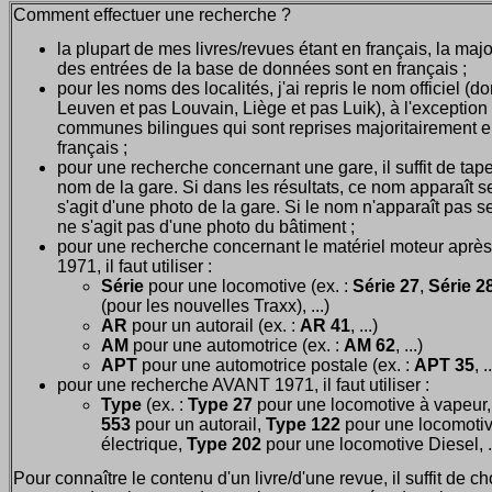
Comment effectuer une recherche ?
la plupart de mes livres/revues étant en français, la majo
des entrées de la base de données sont en français ;
pour les noms des localités, j'ai repris le nom officiel (d
Leuven et pas Louvain, Liège et pas Luik), à l'exception
communes bilingues qui sont reprises majoritairement 
français ;
pour une recherche concernant une gare, il suffit de tape
nom de la gare. Si dans les résultats, ce nom apparaît seu
s'agit d'une photo de la gare. Si le nom n'apparaît pas seu
ne s'agit pas d'une photo du bâtiment ;
pour une recherche concernant le matériel moteur après
1971, il faut utiliser :
Série
pour une locomotive (ex. :
Série 27
,
Série 28
(pour les nouvelles Traxx), ...)
AR
pour un autorail (ex. :
AR 41
, ...)
AM
pour une automotrice (ex. :
AM 62
, ...)
APT
pour une automotrice postale (ex. :
APT 35
, .
pour une recherche AVANT 1971, il faut utiliser :
Type
(ex. :
Type 27
pour une locomotive à vapeur
553
pour un autorail,
Type 122
pour une locomoti
électrique,
Type 202
pour une locomotive Diesel, ..
Pour connaître le contenu d'un livre/d'une revue, il suffit de ch