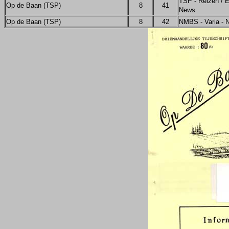
TSP - Reizen / E
Op de Baan (TSP)
8
41
News
Op de Baan (TSP)
8
42
NMBS - Varia - 