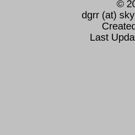
© 2
dgrr (at) sk
Create
Last Upda