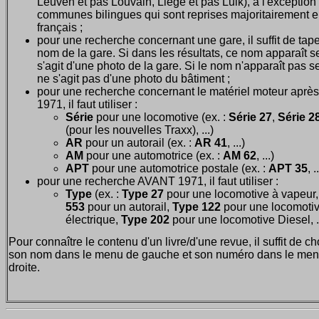
Leuven et pas Louvain, Liège et pas Luik), à l'exception
communes bilingues qui sont reprises majoritairement 
français ;
pour une recherche concernant une gare, il suffit de tape
nom de la gare. Si dans les résultats, ce nom apparaît seu
s'agit d'une photo de la gare. Si le nom n'apparaît pas seu
ne s'agit pas d'une photo du bâtiment ;
pour une recherche concernant le matériel moteur après
1971, il faut utiliser :
Série
pour une locomotive (ex. :
Série 27
,
Série 28
(pour les nouvelles Traxx), ...)
AR
pour un autorail (ex. :
AR 41
, ...)
AM
pour une automotrice (ex. :
AM 62
, ...)
APT
pour une automotrice postale (ex. :
APT 35
, .
pour une recherche AVANT 1971, il faut utiliser :
Type
(ex. :
Type 27
pour une locomotive à vapeur
553
pour un autorail,
Type 122
pour une locomoti
électrique,
Type 202
pour une locomotive Diesel, ..
Pour connaître le contenu d'un livre/d'une revue, il suffit de ch
son nom dans le menu de gauche et son numéro dans le men
droite.