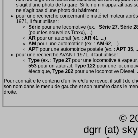
s'agit d'une photo de la gare. Si le nom n'apparaît pas seu
ne s'agit pas d'une photo du bâtiment ;
pour une recherche concernant le matériel moteur après
1971, il faut utiliser :
Série
pour une locomotive (ex. :
Série 27
,
Série 28
(pour les nouvelles Traxx), ...)
AR
pour un autorail (ex. :
AR 41
, ...)
AM
pour une automotrice (ex. :
AM 62
, ...)
APT
pour une automotrice postale (ex. :
APT 35
, .
pour une recherche AVANT 1971, il faut utiliser :
Type
(ex. :
Type 27
pour une locomotive à vapeur
553
pour un autorail,
Type 122
pour une locomoti
électrique,
Type 202
pour une locomotive Diesel, ..
Pour connaître le contenu d'un livre/d'une revue, il suffit de ch
son nom dans le menu de gauche et son numéro dans le men
droite.
© 2
dgrr (at) sk