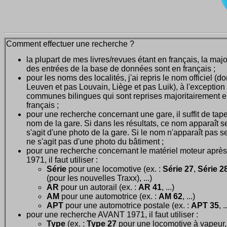
Comment effectuer une recherche ?
la plupart de mes livres/revues étant en français, la majo
des entrées de la base de données sont en français ;
pour les noms des localités, j'ai repris le nom officiel (d
Leuven et pas Louvain, Liège et pas Luik), à l'exception
communes bilingues qui sont reprises majoritairement 
français ;
pour une recherche concernant une gare, il suffit de tape
nom de la gare. Si dans les résultats, ce nom apparaît seu
s'agit d'une photo de la gare. Si le nom n'apparaît pas seu
ne s'agit pas d'une photo du bâtiment ;
pour une recherche concernant le matériel moteur après
1971, il faut utiliser :
Série
pour une locomotive (ex. :
Série 27
,
Série 28
(pour les nouvelles Traxx), ...)
AR
pour un autorail (ex. :
AR 41
, ...)
AM
pour une automotrice (ex. :
AM 62
, ...)
APT
pour une automotrice postale (ex. :
APT 35
, .
pour une recherche AVANT 1971, il faut utiliser :
Type
(ex. :
Type 27
pour une locomotive à vapeur