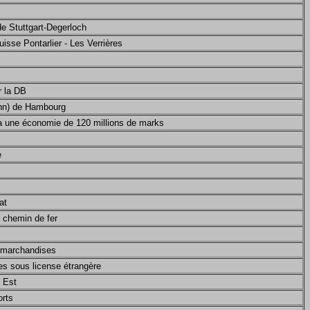
de Stuttgart-Degerloch
isse Pontarlier - Les Verrières
r la DB
hn) de Hambourg
tra une économie de 120 millions de marks
e
at
e chemin de fer
 marchandises
es sous license étrangère
n Est
orts