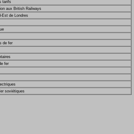
 tarifs
ation aux British Railways
rd-Est de Londres
que
 de fer
taires
e fer
ectriques
er soviétiques