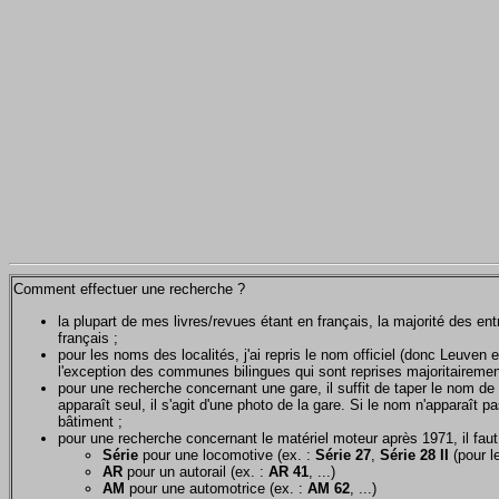
Comment effectuer une recherche ?
la plupart de mes livres/revues étant en français, la majorité des e
français ;
pour les noms des localités, j'ai repris le nom officiel (donc Leuven 
l'exception des communes bilingues qui sont reprises majoritairemen
pour une recherche concernant une gare, il suffit de taper le nom de 
apparaît seul, il s'agit d'une photo de la gare. Si le nom n'apparaît pa
bâtiment ;
pour une recherche concernant le matériel moteur après 1971, il faut u
Série
pour une locomotive (ex. :
Série 27
,
Série 28 II
(pour le
AR
pour un autorail (ex. :
AR 41
, ...)
AM
pour une automotrice (ex. :
AM 62
, ...)