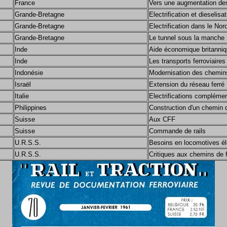
France
Vers une augmentation des
Grande-Bretagne
Electrification et dieselis
Grande-Bretagne
Electrification dans le No
Grande-Bretagne
Le tunnel sous la manche
Inde
Aide économique britanni
Inde
Les transports ferroviaires
Indonésie
Modernisation des chemins
Israël
Extension du réseau ferré
Italie
Electrifications complémen
Philippines
Construction d'un chemin d
Suisse
Aux CFF
Suisse
Commande de rails
U.R.S.S.
Besoins en locomotives él
U.R.S.S.
Critiques aux chemins de f