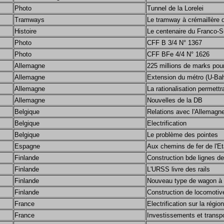
Photo
Tunnel de la Lorelei
Tramways
Le tramway à crémaillère 
Histoire
Le centenaire du Franco-Su
Photo
CFF B 3/4 N° 1367
Photo
CFF BFe 4/4 N° 1626
Allemagne
225 millions de marks pou
Allemagne
Extension du métro (U-Ba
Allemagne
La rationalisation permet
Allemagne
Nouvelles de la DB
Belgique
Relations avec l'Allemagn
Belgique
Electrification
Belgique
Le problème des pointes
Espagne
Aux chemins de fer de l'Et
Finlande
Construction bde lignes d
Finlande
L'URSS livre des rails
Finlande
Nouveau type de wagon à
Finlande
Construction de locomotiv
France
Electrification sur la régio
France
Investissements et transp