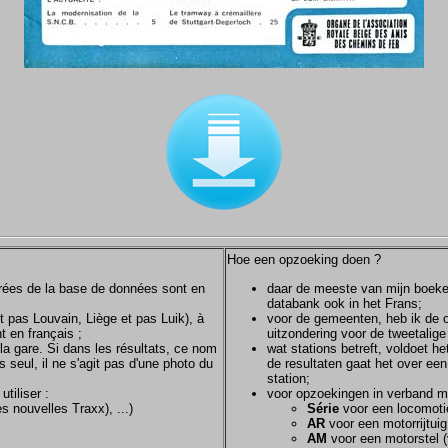
Hoe een opzoeking doen ?
ntrées de la base de données sont en
daar de meeste van mijn boeken/
databank ook in het Frans;
et pas Louvain, Liège et pas Luik), à
voor de gemeenten, heb ik de of
t en français ;
uitzondering voor de tweetalig
la gare. Si dans les résultats, ce nom
wat stations betreft, voldoet h
s seul, il ne s'agit pas d'une photo du
de resultaten gaat het over een
station;
tiliser :
voor opzoekingen in verband m
s nouvelles Traxx), ...)
Série
voor een locomotie
AR
voor een motorrijtuig
AM
voor een motorstel (