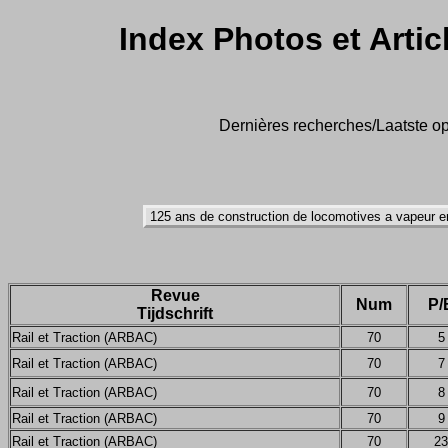
Index Photos et Artic
Dernières recherches/Laatste op
Revue
Num
P/
Tijdschrift
Rail et Traction (ARBAC)
70
5
Rail et Traction (ARBAC)
70
7
Rail et Traction (ARBAC)
70
8
Rail et Traction (ARBAC)
70
9
Rail et Traction (ARBAC)
70
23