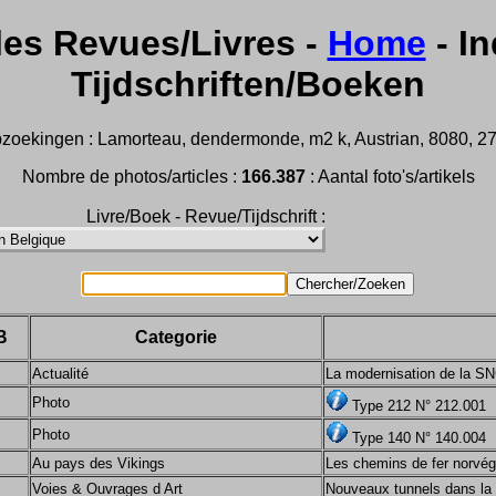
les Revues/Livres -
Home
- In
Tijdschriften/Boeken
zoekingen : Lamorteau, dendermonde, m2 k, Austrian, 8080, 2732,
Nombre de photos/articles :
166.387
: Aantal foto's/artikels
Livre/Boek - Revue/Tijdschrift :
B
Categorie
Actualité
La modernisation de la S
Photo
Type 212 N° 212.001
Photo
Type 140 N° 140.004
Au pays des Vikings
Les chemins de fer norvégi
Voies & Ouvrages d Art
Nouveaux tunnels dans la 