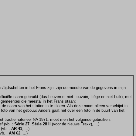
tijdschriften in het Frans zijn, zijn de meeste van de gegevens in mijn
ficiële naam gebruikt (dus Leuven et niet Louvain, Liège en niet Luik), met
e gemeentes die meestal in het Frans staan;
et de naam van het station in te tikken. Als deze naam alleen verschijnt in
 foto van het gebouw. Anders gaat het over een foto in de buurt van het
et tractiematerieel NA 1971, moet men het volgende gebruiken:
f (vb. :
Série 27
,
Série 28 II
(voor de nieuwe Traxx), ...)
 (vb. :
AR 41
, ...)
vb. :
AM 62
, ...)