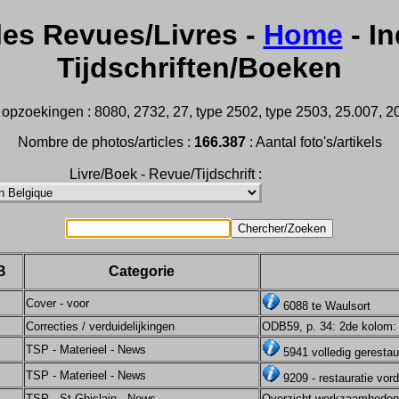
les Revues/Livres -
Home
- In
Tijdschriften/Boeken
opzoekingen : 8080, 2732, 27, type 2502, type 2503, 25.007, 202
Nombre de photos/articles :
166.387
: Aantal foto's/artikels
Livre/Boek - Revue/Tijdschrift :
B
Categorie
Cover - voor
6088 te Waulsort
Correcties / verduidelijkingen
ODB59, p. 34: 2de kolom:
TSP - Materieel - News
5941 volledig gerestau
TSP - Materieel - News
9209 - restauratie vord
TSP - St-Ghislain - News
Overzicht werkzaamheden