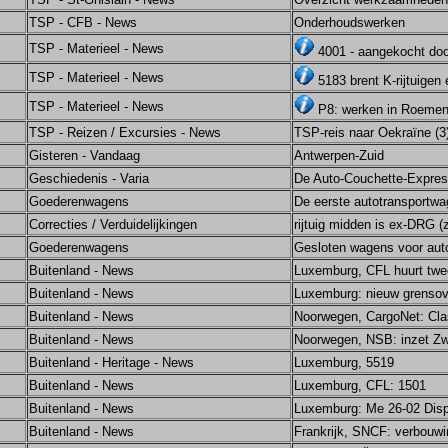
TSP - CFB - News
Onderhoudswerken
TSP - Materieel - News
4001 - aangekocht doo
TSP - Materieel - News
5183 brent K-rijtuige
TSP - Materieel - News
P8: werken in Roemen
TSP - Reizen / Excursies - News
TSP-reis naar Oekraïne (3
Gisteren - Vandaag
Antwerpen-Zuid
Geschiedenis - Varia
De Auto-Couchette-Expres
Goederenwagens
De eerste autotransportw
Correcties / Verduidelijkingen
rijtuig midden is ex-DRG (
Goederenwagens
Gesloten wagens voor aut
Buitenland - News
Luxemburg, CFL huurt twee
Buitenland - News
Luxemburg: nieuw grensove
Buitenland - News
Noorwegen, CargoNet: Clas
Buitenland - News
Noorwegen, NSB: inzet Z
Buitenland - Heritage - News
Luxemburg, 5519
Buitenland - News
Luxemburg, CFL: 1501
Buitenland - News
Luxemburg: Me 26-02 Dis
Buitenland - News
Frankrijk, SNCF: verbouw