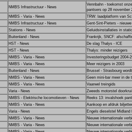
Vennbahn - toekomst onzeke
NMBS Infrastructuur - News
pantsers op 28 november 2
NMBS - Varia - News
TRW: laadplatform van Sc
NMBS Infrastructuur - News
Gent-Sint-Pieters - nieuw
Stations - News
Geluidsinstallaties in stati
Buitenland - News
Frankrijk, SNCF: afschaff
HST - News
De slag Thalys - ICE
HST - News
Thalys: minder reizigers
NMBS - Varia - News
Investeringsbudget 2004-
NMBS - Varia - News
Meer reizigers in 2003
Buitenland - News
Brussel - Strasbourg word
NMBS - Varia - News
Geen mini-bar meer in de t
NMBS - Varia - News
Vaarwel treingids
Varia - News
Zweeds motorstel doorkrui
NMBS - Elektrische locomotieven - News
Reeks 13: invalshoek panto
NMBS - Varia - News
Aankoop en afdruk biljetten
Varia - News
Engels dieselstel Midland M
NMBS - Varia - News
Nieuwe internationale ver
NMBS - Varia - News
Nieuwe internationale verb
NMBS - Varia - News
Nieuwe internationale verb