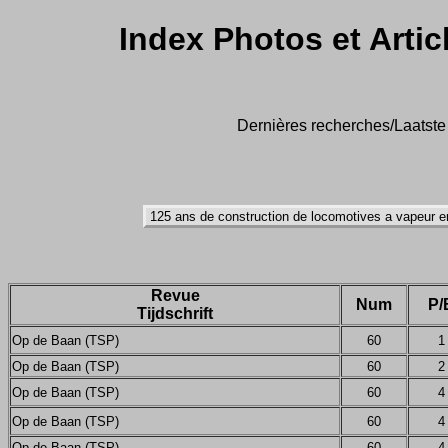
Index Photos et Artic
Dernières recherches/Laatste 
Revue
Num
P/
Tijdschrift
Op de Baan (TSP)
60
1
Op de Baan (TSP)
60
2
Op de Baan (TSP)
60
4
Op de Baan (TSP)
60
4
Op de Baan (TSP)
60
4