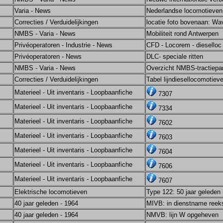
Varia - News
Nederlandse locomotieven
Correcties / Verduidelijkingen
locatie foto bovenaan: Wav
NMBS - Varia - News
Mobiliteit rond Antwerpen
Privéoperatoren - Industrie - News
CFD - Locorem - diesello
Privéoperatoren - News
DLC- speciale ritten
NMBS - Varia - News
Overzicht NMBS-tractiepa
Correcties / Verduidelijkingen
Tabel lijndiesellocomotiev
Materieel - Uit inventaris - Loopbaanfiche
7307
Materieel - Uit inventaris - Loopbaanfiche
7334
Materieel - Uit inventaris - Loopbaanfiche
7602
Materieel - Uit inventaris - Loopbaanfiche
7603
Materieel - Uit inventaris - Loopbaanfiche
7604
Materieel - Uit inventaris - Loopbaanfiche
7606
Materieel - Uit inventaris - Loopbaanfiche
7607
Elektrische locomotieven
Type 122: 50 jaar geleden
40 jaar geleden - 1964
MIVB: in dienstname reek
40 jaar geleden - 1964
NMVB: lijn W opgeheven