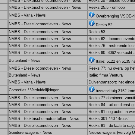
NMBS - Elektrische locomotieven - News
Reeks 25 - enkele locomot
NMBS - Elektrische locomotieven - News
Reeks 25.5 - omloop
NMBS - Varia - News
Overbrenging VSOE-rij
NMBS - Diesellocomotieven - News
Reeks 52
NMBS - Diesellocomotieven - News
Reeks 53
NMBS - Diesellocomotieven - News
Reeks 62 - locomotieventr
NMBS - Diesellocomotieven - News
Reeks 76 - resterende loc
NMBS - Diesellocomotieven - News
Reeks 80: 8062 verkocht
Buitenland - News
Italië: 5122 en 5135 na
NMBS - Diesellocomotieven - News
Reeks 77: nu overal op het
Buitenland - News
Italië: firma Ventura
NMBS - Varia - News
Duiventransport: het einde
Correcties / Verduidelijkingen
tussenrijtuig 3152 kom
NMBS - Diesellocomotieven - News
Reeks 77 domineert vanui
NMBS - Diesellocomotieven - News
Reeks 84 - uit de dienst 
NMBS - Diesellocomotieven - News
Reeks 91 nog actief in we
NMBS - Elektrische motorstellen - News
Reeks 301-440 "Break"
NMBS - Diesellocomotieven - News
Reeks 91 - de laatste dag
Goederenwagens - News
Nieuwe wagens (vervolg O