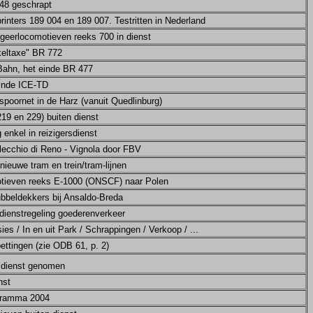
048 geschrapt
printers 189 004 en 189 007. Testritten in Nederland
geerlocomotieven reeks 700 in dienst
keltaxe" BR 772
-Bahn, het einde BR 477
einde ICE-TD
spoornet in de Harz (vanuit Quedlinburg)
19 en 229) buiten dienst
enkel in reizigersdienst
salecchio di Reno - Vignola door FBV
ieuwe tram en trein/tram-lijnen
otieven reeks E-1000 (ONSCF) naar Polen
bbeldekkers bij Ansaldo-Breda
dienstregeling goederenverkeer
sies / In en uit Park / Schrappingen / Verkoop / ...
bettingen (zie ODB 61, p. 2)
e dienst genomen
nst
ogramma 2004