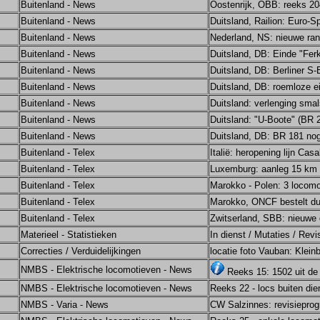
Buitenland - News
Oostenrijk, ÖBB: reeks 2
Buitenland - News
Duitsland, Railion: Euro-S
Buitenland - News
Nederland, NS: nieuwe ran
Buitenland - News
Duitsland, DB: Einde "Fer
Buitenland - News
Duitsland, DB: Berliner S
Buitenland - News
Duitsland, DB: roemloze 
Buitenland - News
Duitsland: verlenging smal
Buitenland - News
Duitsland: "U-Boote" (BR 2
Buitenland - News
Duitsland, DB: BR 181 nog 
Buitenland - Telex
Italië: heropening lijn Ca
Buitenland - Telex
Luxemburg: aanleg 15 km n
Buitenland - Telex
Marokko - Polen: 3 locom
Buitenland - Telex
Marokko, ONCF bestelt du
Buitenland - Telex
Zwitserland, SBB: nieuwe 
Materieel - Statistieken
In dienst / Mutaties / Revi
Correcties / Verduidelijkingen
locatie foto Vauban: Klein
NMBS - Elektrische locomotieven - News
Reeks 15: 1502 uit d
NMBS - Elektrische locomotieven - News
Reeks 22 - locs buiten die
NMBS - Varia - News
CW Salzinnes: revisiepr