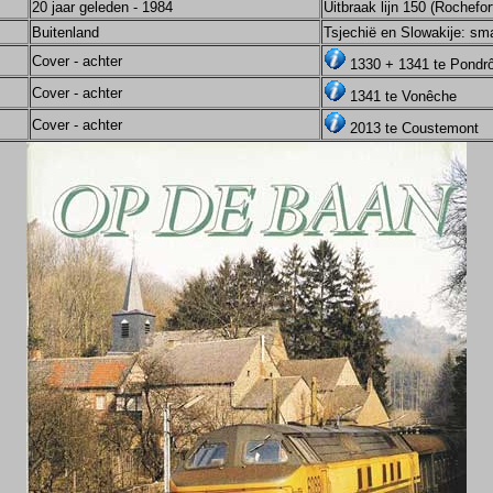
20 jaar geleden - 1984
Uitbraak lijn 150 (Rochefo
Buitenland
Tsjechië en Slowakije: sma
Cover - achter
1330 + 1341 te Pond
Cover - achter
1341 te Vonêche
Cover - achter
2013 te Coustemont