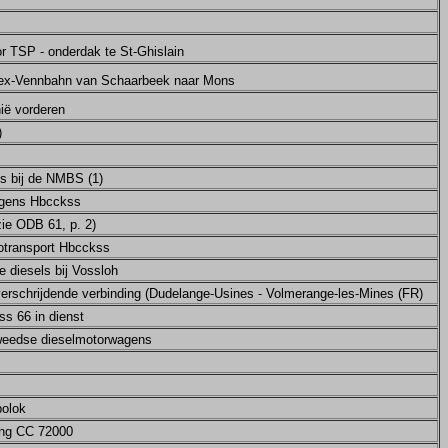
r TSP - onderdak te St-Ghislain
n ex-Vennbahn van Schaarbeek naar Mons
ië vorderen
)
s bij de NMBS (1)
agens Hbcckss
zie ODB 61, p. 2)
otransport Hbcckss
 diesels bij Vossloh
rschrijdende verbinding (Dudelange-Usines - Volmerange-les-Mines (FR)
s 66 in dienst
weedse dieselmotorwagens
polok
ing CC 72000