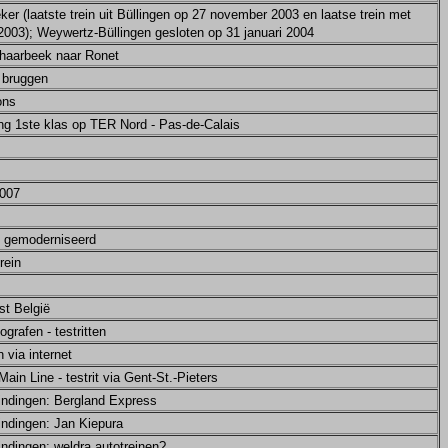
r (laatste trein uit Büllingen op 27 november 2003 en laatse trein met
003); Weywertz-Büllingen gesloten op 31 januari 2004
haarbeek naar Ronet
e bruggen
ons
ing 1ste klas op TER Nord - Pas-de-Calais
2007
t gemoderniseerd
rein
st België
grafen - testritten
 via internet
ain Line - testrit via Gent-St.-Pieters
bindingen: Bergland Express
indingen: Jan Kiepura
indingen: weldra autotreinen?