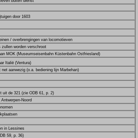
ieven buiten dienst
tuigen door 1603
einen / overbrengingen van locomotieven
s zullen worden verschroot
 aan MOK (Museumseisenbahn Küstenbahn Ostfriesland)
ar Italië (Ventura)
 net aanwezig (o.a. bediening lijn Marbehan)
t uit de 321 (zie ODB 61, p. 2)
t Antwerpen-Noord
genomen
rkplaatsen
en in Lessines
DB 59, p. 36)