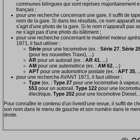
communes bilingues qui sont reprises majoritairement 
français ;
pour une recherche concernant une gare, il suffit de tape
nom de la gare. Si dans les résultats, ce nom apparaît seu
s'agit d'une photo de la gare. Si le nom n'apparaît pas seu
ne s'agit pas d'une photo du bâtiment ;
pour une recherche concernant le matériel moteur après
1971, il faut utiliser :
Série
pour une locomotive (ex. :
Série 27
,
Série 28
(pour les nouvelles Traxx), ...)
AR
pour un autorail (ex. :
AR 41
, ...)
AM
pour une automotrice (ex. :
AM 62
, ...)
APT
pour une automotrice postale (ex. :
APT 35
, .
pour une recherche AVANT 1971, il faut utiliser :
Type
(ex. :
Type 27
pour une locomotive à vapeur
553
pour un autorail,
Type 122
pour une locomoti
électrique,
Type 202
pour une locomotive Diesel, ..
Pour connaître le contenu d'un livre/d'une revue, il suffit de ch
son nom dans le menu de gauche et son numéro dans le men
droite.