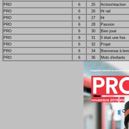
PRO
6
25
Action/réaction
PRO
6
26
Hr rail
PRO
6
27
Hr
PRO
6
28
Passion
PRO
6
30
Bien joué
PRO
6
31
Il était une fois
PRO
6
32
Projet
PRO
6
34
Bienvenue à bor
PRO
6
36
Mots d'enfants