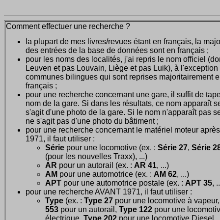
Comment effectuer une recherche ?
la plupart de mes livres/revues étant en français, la majo
des entrées de la base de données sont en français ;
pour les noms des localités, j'ai repris le nom officiel (d
Leuven et pas Louvain, Liège et pas Luik), à l'exception
communes bilingues qui sont reprises majoritairement 
français ;
pour une recherche concernant une gare, il suffit de tape
nom de la gare. Si dans les résultats, ce nom apparaît seu
s'agit d'une photo de la gare. Si le nom n'apparaît pas seu
ne s'agit pas d'une photo du bâtiment ;
pour une recherche concernant le matériel moteur après
1971, il faut utiliser :
Série
pour une locomotive (ex. :
Série 27
,
Série 28
(pour les nouvelles Traxx), ...)
AR
pour un autorail (ex. :
AR 41
, ...)
AM
pour une automotrice (ex. :
AM 62
, ...)
APT
pour une automotrice postale (ex. :
APT 35
, .
pour une recherche AVANT 1971, il faut utiliser :
Type
(ex. :
Type 27
pour une locomotive à vapeur
553
pour un autorail,
Type 122
pour une locomoti
électrique,
Type 202
pour une locomotive Diesel, ..