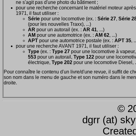
ne s'agit pas d'une photo du bâtiment ;
pour une recherche concernant le matériel moteur après
1971, il faut utiliser :
Série
pour une locomotive (ex. :
Série 27
,
Série 28
(pour les nouvelles Traxx), ...)
AR
pour un autorail (ex. :
AR 41
, ...)
AM
pour une automotrice (ex. :
AM 62
, ...)
APT
pour une automotrice postale (ex. :
APT 35
, .
pour une recherche AVANT 1971, il faut utiliser :
Type
(ex. :
Type 27
pour une locomotive à vapeur
553
pour un autorail,
Type 122
pour une locomoti
électrique,
Type 202
pour une locomotive Diesel, ..
Pour connaître le contenu d'un livre/d'une revue, il suffit de ch
son nom dans le menu de gauche et son numéro dans le men
droite.
© 2
dgrr (at) sk
Create