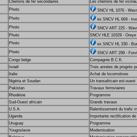
Chemins de fer secondaires
Les chemins de fer vicinaux
Photo
SNCV HL 1076 - Wav
Photo
ex SNCV HL 669 - truc
Photo
SNCV ART 225 - Wav
Photo
SNCV HLE 10329 - Oreye
Photo
ex SNCV HL 330 - Bur
Photo
SNCV ART 299 - Forvi
Congo belge
Compagnie B.C.K.
Israël
Trois années de progrès pou
Italie
Achat de locomotives
Nigéria et Soudan
Un transafricain est-ouest
Pakistan
Travaux ferroviaires
Rhodésie
Programme
Sud-Ouest africain
Grands travaux
U.S.A.
Ralentissement du trafic 
Uganda
Importante rectification de
Uruguay
Programme
Yougoslavie
Modernisation