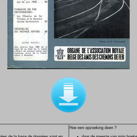
Hoe een opzoeking doen ?
ntrées de la base de données sont en
daar de meeste van mijn boeken/