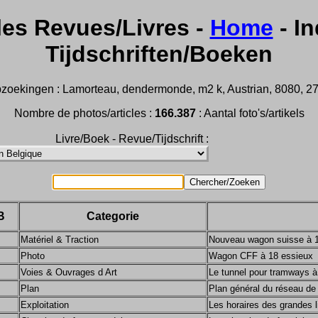
les Revues/Livres -
Home
- In
Tijdschriften/Boeken
zoekingen : Lamorteau, dendermonde, m2 k, Austrian, 8080, 2732,
Nombre de photos/articles :
166.387
: Aantal foto's/artikels
Livre/Boek - Revue/Tijdschrift :
B
Categorie
Matériel & Traction
Nouveau wagon suisse à 
Photo
Wagon CFF à 18 essieux
Voies & Ouvrages d Art
Le tunnel pour tramways à
Plan
Plan général du réseau de
Exploitation
Les horaires des grandes 