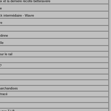
 et la dernière récolte betteravière
re
k intermédiaire - Wavre
re
dinne
lle
r le rail
 ?
marchandises
 tracé