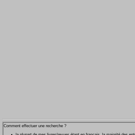
Comment effectuer une recherche ?
la plupart de mes livres/revues étant en français, la majorité des e