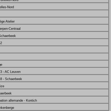
elles-Nord
ège Atelier
erpen-Centraal
 Schaerbeek
52
ge
73 - AC Leuven
18 - Schaerbeek
ize
haerbeek
pation allemande - Kontich
ankenberge