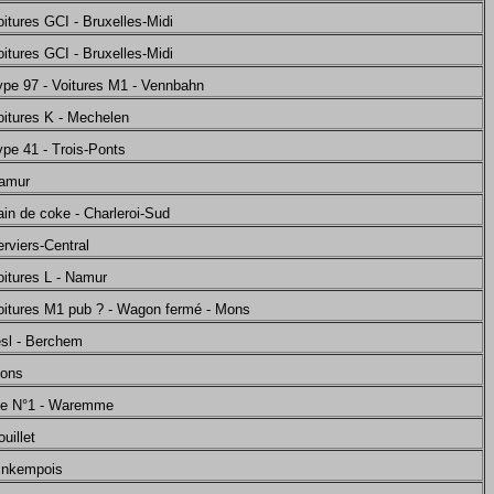
itures GCI - Bruxelles-Midi
itures GCI - Bruxelles-Midi
ype 97 - Voitures M1 - Vennbahn
oitures K - Mechelen
ype 41 - Trois-Ponts
Namur
ain de coke - Charleroi-Sud
rviers-Central
oitures L - Namur
oitures M1 pub ? - Wagon fermé - Mons
esl - Berchem
Mons
ise N°1 - Waremme
uillet
Kinkempois