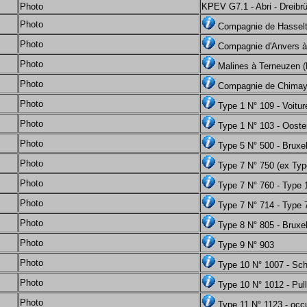
Photo
KPEV G7.1 - Abri - Dreibr
Photo
Compagnie de Hassel
Photo
Compagnie d'Anvers à
Photo
Malines à Terneuzen (
Photo
Compagnie de Chimay
Photo
Type 1 N° 109 - Voitu
Photo
Type 1 N° 103 - Oost
Photo
Type 5 N° 500 - Bruxe
Photo
Type 7 N° 750 (ex Typ
Photo
Type 7 N° 760 - Type 
Photo
Type 7 N° 714 - Type 
Photo
Type 8 N° 805 - Bruxe
Photo
Type 9 N° 903
Photo
Type 10 N° 1007 - Sc
Photo
Type 10 N° 1012 - Pu
Photo
Type 11 N° 1123 - occ