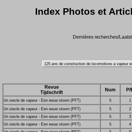
Index Photos et Artic
Dernières recherches/Laatst
Revue
Num
P/
Tijdschrift
Un siecle de vapeur - Een eeuw stoom (PFT)
5
1
Un siecle de vapeur - Een eeuw stoom (PFT)
5
2
Un siecle de vapeur - Een eeuw stoom (PFT)
5
3
Un siecle de vapeur - Een eeuw stoom (PFT)
5
4
Un siecle de vapeur - Een eeuw stoom (PFT)
5
5