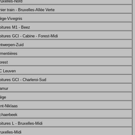
ruxelles-Nord
ier train - Bruxelles-Allée Verte
iège-Vivegnis
oitures M1 - Beez
itures GCI - Cabine - Forest-Midi
ntwerpen-Zuid
rmentières
orest
AC Leuven
itures GCI - Charleroi-Sud
Namur
iège
nt-Niklaas
Schaerbeek
itures L - Bruxelles-Midi
ruxelles-Midi