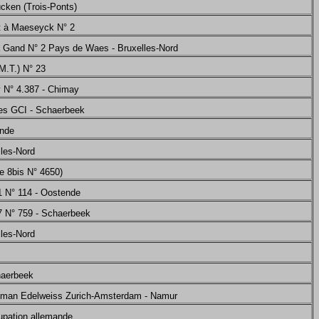
ücken (Trois-Ponts)
t à Maeseyck N° 2
 Gand N° 2 Pays de Waes - Bruxelles-Nord
M.T.) N° 23
 N° 4.387 - Chimay
res GCI - Schaerbeek
ende
lles-Nord
e 8bis N° 4650)
1 N° 114 - Oostende
7 N° 759 - Schaerbeek
lles-Nord
haerbeek
llman Edelweiss Zurich-Amsterdam - Namur
upation allemande