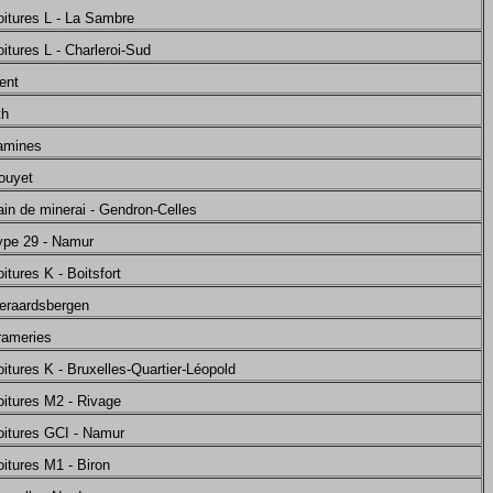
oitures L - La Sambre
itures L - Charleroi-Sud
ent
th
Tamines
ouyet
ain de minerai - Gendron-Celles
ype 29 - Namur
itures K - Boitsfort
Geraardsbergen
rameries
itures K - Bruxelles-Quartier-Léopold
oitures M2 - Rivage
oitures GCI - Namur
itures M1 - Biron