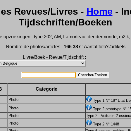
les Revues/Livres -
Home
- In
Tijdschriften/Boeken
e opzoekingen : type 202, AM, Lamorteau, dendermonde, m2 k, Aus
Nombre de photos/articles :
166.387
: Aantal foto's/artikels
Livre/Boek - Revue/Tijdschrift :
B
Categorie
Photo
Type 1 N° 18''' Etat Be
Photo
Type 2 prototype N° 15
Photo
Type 2 - Voitures 2 essieu
Photo
Type 2 N° 1448
Photo
Type 6 ancien - cabine - B