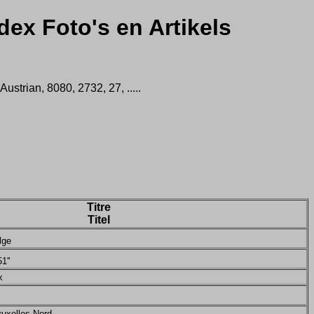
dex Foto's en Artikels
trian, 8080, 2732, 27, .....
Titre
Titel
lge
1''
x
ruxelles-Nord