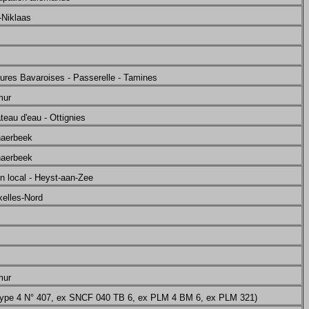
-Niklaas
tures Bavaroises - Passerelle - Tamines
mur
eau d'eau - Ottignies
haerbeek
haerbeek
n local - Heyst-aan-Zee
xelles-Nord
mur
Type 4 N° 407, ex SNCF 040 TB 6, ex PLM 4 BM 6, ex PLM 321)