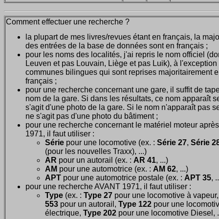
Comment effectuer une recherche ?
la plupart de mes livres/revues étant en français, la majo
des entrées de la base de données sont en français ;
pour les noms des localités, j'ai repris le nom officiel (d
Leuven et pas Louvain, Liège et pas Luik), à l'exception
communes bilingues qui sont reprises majoritairement 
français ;
pour une recherche concernant une gare, il suffit de tape
nom de la gare. Si dans les résultats, ce nom apparaît seu
s'agit d'une photo de la gare. Si le nom n'apparaît pas seu
ne s'agit pas d'une photo du bâtiment ;
pour une recherche concernant le matériel moteur après
1971, il faut utiliser :
Série
pour une locomotive (ex. :
Série 27
,
Série 28
(pour les nouvelles Traxx), ...)
AR
pour un autorail (ex. :
AR 41
, ...)
AM
pour une automotrice (ex. :
AM 62
, ...)
APT
pour une automotrice postale (ex. :
APT 35
, .
pour une recherche AVANT 1971, il faut utiliser :
Type
(ex. :
Type 27
pour une locomotive à vapeur
553
pour un autorail,
Type 122
pour une locomoti
électrique,
Type 202
pour une locomotive Diesel, ..