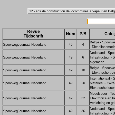
Revue
Num
P/B
Categ
Tijdschrift
België - Spoorwe
SpoorwegJournaal Nederland
49
4
- Diesellocomoti
Nederland - Spo
SpoorwegJournaal Nederland
49
6
Infrastructuur - 
algemeen
België - Spoorwe
SpoorwegJournaal Nederland
49
10
- Elektrische trei
Internationaal -
SpoorwegJournaal Nederland
49
20
Materieel - Zwits
Elektrische loco
Modelspoor - Tec
SpoorwegJournaal Nederland
49
32
Elektronica en be
Verlichting en ge
Nederland - Spo
SpoorwegJournaal Nederland
49
36
Infrastructuur - B