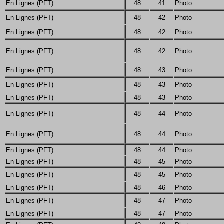
En Lignes (PFT)
48
41
Photo
En Lignes (PFT)
48
42
Photo
En Lignes (PFT)
48
42
Photo
En Lignes (PFT)
48
42
Photo
En Lignes (PFT)
48
43
Photo
En Lignes (PFT)
48
43
Photo
En Lignes (PFT)
48
43
Photo
En Lignes (PFT)
48
44
Photo
En Lignes (PFT)
48
44
Photo
En Lignes (PFT)
48
44
Photo
En Lignes (PFT)
48
45
Photo
En Lignes (PFT)
48
45
Photo
En Lignes (PFT)
48
46
Photo
En Lignes (PFT)
48
47
Photo
En Lignes (PFT)
48
47
Photo