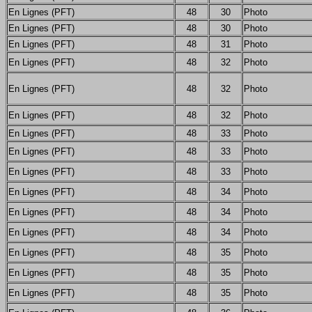
En Lignes (PFT)
48
30
Photo
En Lignes (PFT)
48
30
Photo
En Lignes (PFT)
48
31
Photo
En Lignes (PFT)
48
32
Photo
En Lignes (PFT)
48
32
Photo
En Lignes (PFT)
48
32
Photo
En Lignes (PFT)
48
33
Photo
En Lignes (PFT)
48
33
Photo
En Lignes (PFT)
48
33
Photo
En Lignes (PFT)
48
34
Photo
En Lignes (PFT)
48
34
Photo
En Lignes (PFT)
48
34
Photo
En Lignes (PFT)
48
35
Photo
En Lignes (PFT)
48
35
Photo
En Lignes (PFT)
48
35
Photo