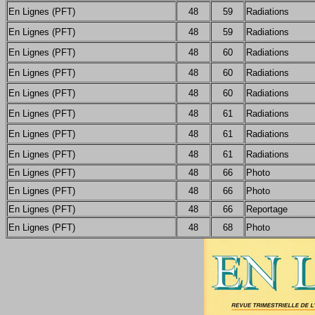
En Lignes (PFT)
48
59
Radiations
En Lignes (PFT)
48
59
Radiations
En Lignes (PFT)
48
60
Radiations
En Lignes (PFT)
48
60
Radiations
En Lignes (PFT)
48
60
Radiations
En Lignes (PFT)
48
61
Radiations
En Lignes (PFT)
48
61
Radiations
En Lignes (PFT)
48
61
Radiations
En Lignes (PFT)
48
66
Photo
En Lignes (PFT)
48
66
Photo
En Lignes (PFT)
48
66
Reportage
En Lignes (PFT)
48
68
Photo