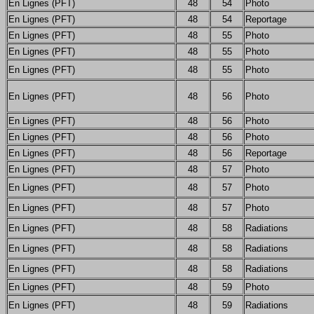
En Lignes (PFT)
48
54
Photo
En Lignes (PFT)
48
54
Reportage
En Lignes (PFT)
48
55
Photo
En Lignes (PFT)
48
55
Photo
En Lignes (PFT)
48
55
Photo
En Lignes (PFT)
48
56
Photo
En Lignes (PFT)
48
56
Photo
En Lignes (PFT)
48
56
Photo
En Lignes (PFT)
48
56
Reportage
En Lignes (PFT)
48
57
Photo
En Lignes (PFT)
48
57
Photo
En Lignes (PFT)
48
57
Photo
En Lignes (PFT)
48
58
Radiations
En Lignes (PFT)
48
58
Radiations
En Lignes (PFT)
48
58
Radiations
En Lignes (PFT)
48
59
Photo
En Lignes (PFT)
48
59
Radiations