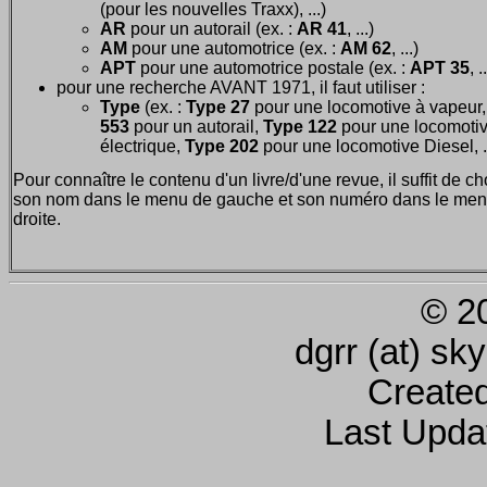
(pour les nouvelles Traxx), ...)
AR
pour un autorail (ex. :
AR 41
, ...)
AM
pour une automotrice (ex. :
AM 62
, ...)
APT
pour une automotrice postale (ex. :
APT 35
, .
pour une recherche AVANT 1971, il faut utiliser :
Type
(ex. :
Type 27
pour une locomotive à vapeur
553
pour un autorail,
Type 122
pour une locomoti
électrique,
Type 202
pour une locomotive Diesel, ..
Pour connaître le contenu d'un livre/d'une revue, il suffit de ch
son nom dans le menu de gauche et son numéro dans le men
droite.
© 2
dgrr (at) sk
Create
Last Upda