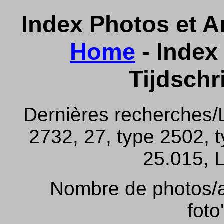
Index Photos et Ar
Home
- Index 
Tijdschr
Dernières recherches/
2732, 27, type 2502, 
25.015, L
Nombre de photos/ar
foto