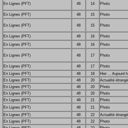
En Lignes (PFT)
48
14
Photo
En Lignes (PFT)
48
15
Photo
En Lignes (PFT)
48
15
Photo
En Lignes (PFT)
48
16
Photo
En Lignes (PFT)
48
16
Photo
En Lignes (PFT)
48
17
Photo
En Lignes (PFT)
48
17
Photo
En Lignes (PFT)
48
18
Hier ... Aujourd h
En Lignes (PFT)
48
20
Actualité étrangè
En Lignes (PFT)
48
20
Photo
En Lignes (PFT)
48
20
Photo
En Lignes (PFT)
48
21
Photo
En Lignes (PFT)
48
21
Photo
En Lignes (PFT)
48
22
Actualité étrangè
En Lignes (PFT)
48
22
Photo
En Lignes (PFT)
48
22
Photo