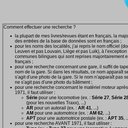
Comment effectuer une recherche ?
la plupart de mes livres/revues étant en français, la majo
des entrées de la base de données sont en français ;
pour les noms des localités, j'ai repris le nom officiel (d
Leuven et pas Louvain, Liège et pas Luik), à l'exception
communes bilingues qui sont reprises majoritairement 
français ;
pour une recherche concernant une gare, il suffit de tape
nom de la gare. Si dans les résultats, ce nom apparaît seu
s'agit d'une photo de la gare. Si le nom n'apparaît pas seu
ne s'agit pas d'une photo du bâtiment ;
pour une recherche concernant le matériel moteur après
1971, il faut utiliser :
Série
pour une locomotive (ex. :
Série 27
,
Série 28
(pour les nouvelles Traxx), ...)
AR
pour un autorail (ex. :
AR 41
, ...)
AM
pour une automotrice (ex. :
AM 62
, ...)
APT
pour une automotrice postale (ex. :
APT 35
, .
pour une recherche AVANT 1971, il faut utiliser :