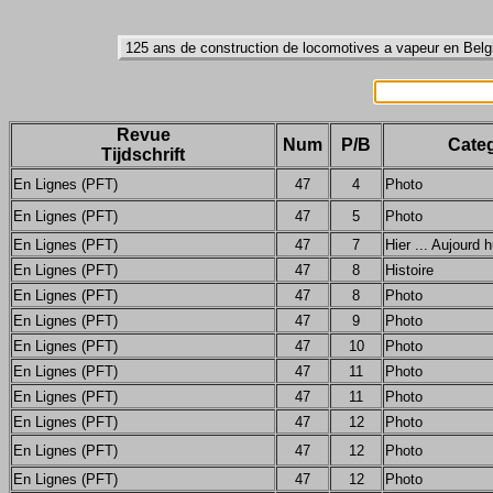
Revue
Num
P/B
Categ
Tijdschrift
En Lignes (PFT)
47
4
Photo
En Lignes (PFT)
47
5
Photo
En Lignes (PFT)
47
7
Hier ... Aujourd h
En Lignes (PFT)
47
8
Histoire
En Lignes (PFT)
47
8
Photo
En Lignes (PFT)
47
9
Photo
En Lignes (PFT)
47
10
Photo
En Lignes (PFT)
47
11
Photo
En Lignes (PFT)
47
11
Photo
En Lignes (PFT)
47
12
Photo
En Lignes (PFT)
47
12
Photo
En Lignes (PFT)
47
12
Photo