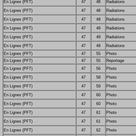
En Lignes (PFT)
47
48
Radiations
En Lignes (PFT)
47
48
Radiations
En Lignes (PFT)
47
49
Radiations
En Lignes (PFT)
47
49
Radiations
En Lignes (PFT)
47
49
Radiations
En Lignes (PFT)
47
49
Radiations
En Lignes (PFT)
47
55
Photo
En Lignes (PFT)
47
55
Reportage
En Lignes (PFT)
47
56
Photo
En Lignes (PFT)
47
58
Photo
En Lignes (PFT)
47
59
Photo
En Lignes (PFT)
47
60
Photo
En Lignes (PFT)
47
60
Photo
En Lignes (PFT)
47
61
Photo
En Lignes (PFT)
47
61
Photo
En Lignes (PFT)
47
62
Photo