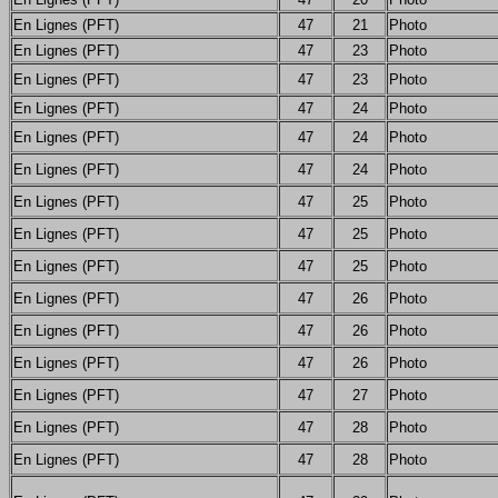
En Lignes (PFT)
47
21
Photo
En Lignes (PFT)
47
23
Photo
En Lignes (PFT)
47
23
Photo
En Lignes (PFT)
47
24
Photo
En Lignes (PFT)
47
24
Photo
En Lignes (PFT)
47
24
Photo
En Lignes (PFT)
47
25
Photo
En Lignes (PFT)
47
25
Photo
En Lignes (PFT)
47
25
Photo
En Lignes (PFT)
47
26
Photo
En Lignes (PFT)
47
26
Photo
En Lignes (PFT)
47
26
Photo
En Lignes (PFT)
47
27
Photo
En Lignes (PFT)
47
28
Photo
En Lignes (PFT)
47
28
Photo