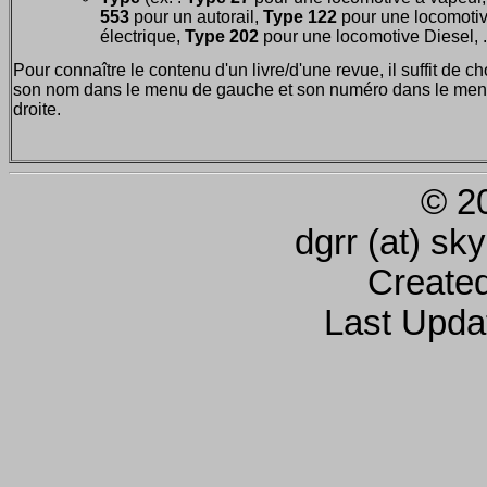
553
pour un autorail,
Type 122
pour une locomoti
électrique,
Type 202
pour une locomotive Diesel, ..
Pour connaître le contenu d'un livre/d'une revue, il suffit de ch
son nom dans le menu de gauche et son numéro dans le men
droite.
© 2
dgrr (at) sk
Create
Last Upda