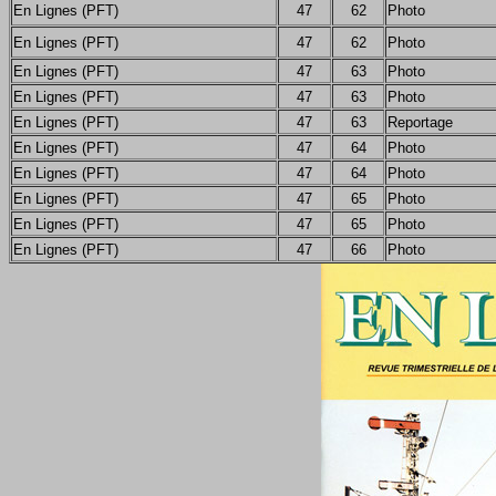
En Lignes (PFT)
47
62
Photo
En Lignes (PFT)
47
62
Photo
En Lignes (PFT)
47
63
Photo
En Lignes (PFT)
47
63
Photo
En Lignes (PFT)
47
63
Reportage
En Lignes (PFT)
47
64
Photo
En Lignes (PFT)
47
64
Photo
En Lignes (PFT)
47
65
Photo
En Lignes (PFT)
47
65
Photo
En Lignes (PFT)
47
66
Photo