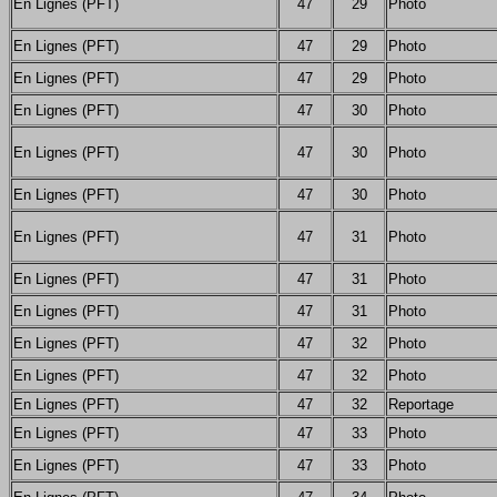
En Lignes (PFT)
47
29
Photo
En Lignes (PFT)
47
29
Photo
En Lignes (PFT)
47
29
Photo
En Lignes (PFT)
47
30
Photo
En Lignes (PFT)
47
30
Photo
En Lignes (PFT)
47
30
Photo
En Lignes (PFT)
47
31
Photo
En Lignes (PFT)
47
31
Photo
En Lignes (PFT)
47
31
Photo
En Lignes (PFT)
47
32
Photo
En Lignes (PFT)
47
32
Photo
En Lignes (PFT)
47
32
Reportage
En Lignes (PFT)
47
33
Photo
En Lignes (PFT)
47
33
Photo