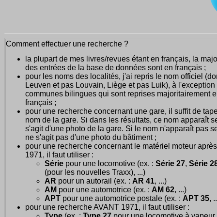
Comment effectuer une recherche ?
la plupart de mes livres/revues étant en français, la majo
des entrées de la base de données sont en français ;
pour les noms des localités, j'ai repris le nom officiel (d
Leuven et pas Louvain, Liège et pas Luik), à l'exception
communes bilingues qui sont reprises majoritairement 
français ;
pour une recherche concernant une gare, il suffit de tape
nom de la gare. Si dans les résultats, ce nom apparaît seu
s'agit d'une photo de la gare. Si le nom n'apparaît pas seu
ne s'agit pas d'une photo du bâtiment ;
pour une recherche concernant le matériel moteur après
1971, il faut utiliser :
Série
pour une locomotive (ex. :
Série 27
,
Série 28
(pour les nouvelles Traxx), ...)
AR
pour un autorail (ex. :
AR 41
, ...)
AM
pour une automotrice (ex. :
AM 62
, ...)
APT
pour une automotrice postale (ex. :
APT 35
, .
pour une recherche AVANT 1971, il faut utiliser :
Type
(ex. :
Type 27
pour une locomotive à vapeur