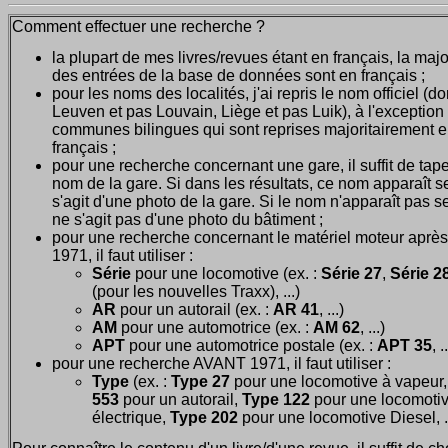
Comment effectuer une recherche ?
la plupart de mes livres/revues étant en français, la majo
des entrées de la base de données sont en français ;
pour les noms des localités, j'ai repris le nom officiel (d
Leuven et pas Louvain, Liège et pas Luik), à l'exception
communes bilingues qui sont reprises majoritairement 
français ;
pour une recherche concernant une gare, il suffit de tape
nom de la gare. Si dans les résultats, ce nom apparaît seu
s'agit d'une photo de la gare. Si le nom n'apparaît pas seu
ne s'agit pas d'une photo du bâtiment ;
pour une recherche concernant le matériel moteur après
1971, il faut utiliser :
Série
pour une locomotive (ex. :
Série 27
,
Série 28
(pour les nouvelles Traxx), ...)
AR
pour un autorail (ex. :
AR 41
, ...)
AM
pour une automotrice (ex. :
AM 62
, ...)
APT
pour une automotrice postale (ex. :
APT 35
, .
pour une recherche AVANT 1971, il faut utiliser :
Type
(ex. :
Type 27
pour une locomotive à vapeur
553
pour un autorail,
Type 122
pour une locomoti
électrique,
Type 202
pour une locomotive Diesel, ..