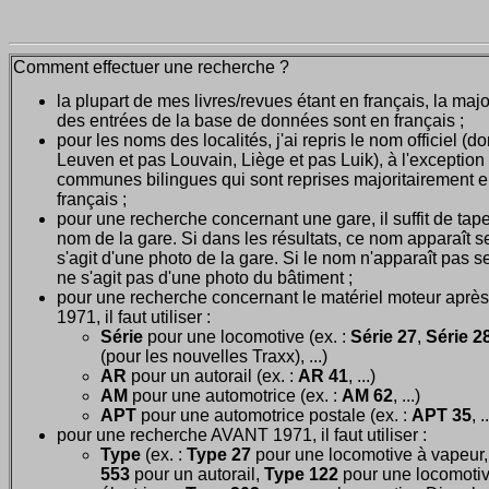
Comment effectuer une recherche ?
la plupart de mes livres/revues étant en français, la majo
des entrées de la base de données sont en français ;
pour les noms des localités, j'ai repris le nom officiel (d
Leuven et pas Louvain, Liège et pas Luik), à l'exception
communes bilingues qui sont reprises majoritairement 
français ;
pour une recherche concernant une gare, il suffit de tape
nom de la gare. Si dans les résultats, ce nom apparaît seu
s'agit d'une photo de la gare. Si le nom n'apparaît pas seu
ne s'agit pas d'une photo du bâtiment ;
pour une recherche concernant le matériel moteur après
1971, il faut utiliser :
Série
pour une locomotive (ex. :
Série 27
,
Série 28
(pour les nouvelles Traxx), ...)
AR
pour un autorail (ex. :
AR 41
, ...)
AM
pour une automotrice (ex. :
AM 62
, ...)
APT
pour une automotrice postale (ex. :
APT 35
, .
pour une recherche AVANT 1971, il faut utiliser :
Type
(ex. :
Type 27
pour une locomotive à vapeur
553
pour un autorail,
Type 122
pour une locomoti