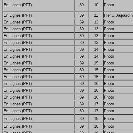
En Lignes (PFT)
39
10
Photo
En Lignes (PFT)
39
11
Hier ... Aujourd h
En Lignes (PFT)
39
12
Photo
En Lignes (PFT)
39
13
Photo
En Lignes (PFT)
39
13
Photo
En Lignes (PFT)
39
13
Photo
En Lignes (PFT)
39
14
Photo
En Lignes (PFT)
39
14
Photo
En Lignes (PFT)
39
15
Photo
En Lignes (PFT)
39
15
Photo
En Lignes (PFT)
39
15
Photo
En Lignes (PFT)
39
16
Photo
En Lignes (PFT)
39
16
Photo
En Lignes (PFT)
39
16
Photo
En Lignes (PFT)
39
17
Photo
En Lignes (PFT)
39
17
Photo
En Lignes (PFT)
39
18
Photo
En Lignes (PFT)
39
18
Photo