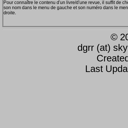
Pour connaître le contenu d'un livre/d'une revue, il suffit de ch
son nom dans le menu de gauche et son numéro dans le men
droite.
© 2
dgrr (at) sk
Create
Last Upda