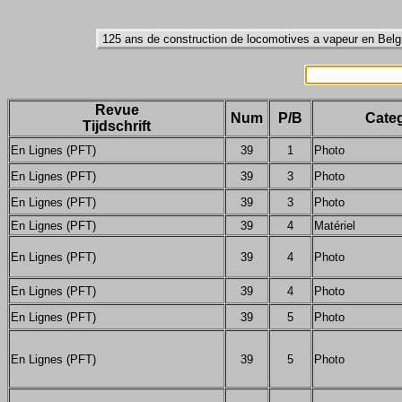
Revue
Num
P/B
Categ
Tijdschrift
En Lignes (PFT)
39
1
Photo
En Lignes (PFT)
39
3
Photo
En Lignes (PFT)
39
3
Photo
En Lignes (PFT)
39
4
Matériel
En Lignes (PFT)
39
4
Photo
En Lignes (PFT)
39
4
Photo
En Lignes (PFT)
39
5
Photo
En Lignes (PFT)
39
5
Photo