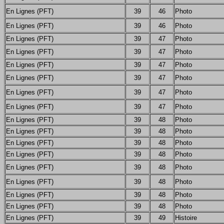
En Lignes (PFT)
39
46
Photo
En Lignes (PFT)
39
46
Photo
En Lignes (PFT)
39
47
Photo
En Lignes (PFT)
39
47
Photo
En Lignes (PFT)
39
47
Photo
En Lignes (PFT)
39
47
Photo
En Lignes (PFT)
39
47
Photo
En Lignes (PFT)
39
47
Photo
En Lignes (PFT)
39
48
Photo
En Lignes (PFT)
39
48
Photo
En Lignes (PFT)
39
48
Photo
En Lignes (PFT)
39
48
Photo
En Lignes (PFT)
39
48
Photo
En Lignes (PFT)
39
48
Photo
En Lignes (PFT)
39
48
Photo
En Lignes (PFT)
39
48
Photo
En Lignes (PFT)
39
49
Histoire