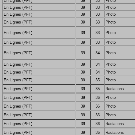
En Lignes (PFT)
39
33
Photo
En Lignes (PFT)
39
33
Photo
En Lignes (PFT)
39
33
Photo
En Lignes (PFT)
39
33
Photo
En Lignes (PFT)
39
33
Photo
En Lignes (PFT)
39
33
Photo
En Lignes (PFT)
39
34
Photo
En Lignes (PFT)
39
34
Photo
En Lignes (PFT)
39
34
Photo
En Lignes (PFT)
39
35
Photo
En Lignes (PFT)
39
35
Radiations
En Lignes (PFT)
39
36
Photo
En Lignes (PFT)
39
36
Photo
En Lignes (PFT)
39
36
Photo
En Lignes (PFT)
39
36
Radiations
En Lignes (PFT)
39
36
Radiations