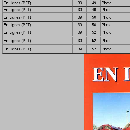
En Lignes (PFT)
39
49
Photo
En Lignes (PFT)
39
49
Photo
En Lignes (PFT)
39
50
Photo
En Lignes (PFT)
39
50
Photo
En Lignes (PFT)
39
52
Photo
En Lignes (PFT)
39
52
Photo
En Lignes (PFT)
39
52
Photo