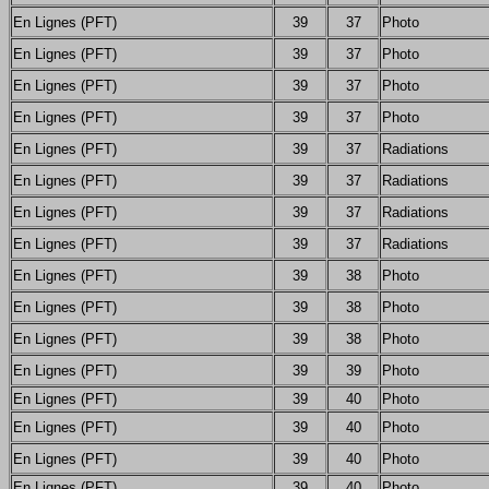
En Lignes (PFT)
39
37
Photo
En Lignes (PFT)
39
37
Photo
En Lignes (PFT)
39
37
Photo
En Lignes (PFT)
39
37
Photo
En Lignes (PFT)
39
37
Radiations
En Lignes (PFT)
39
37
Radiations
En Lignes (PFT)
39
37
Radiations
En Lignes (PFT)
39
37
Radiations
En Lignes (PFT)
39
38
Photo
En Lignes (PFT)
39
38
Photo
En Lignes (PFT)
39
38
Photo
En Lignes (PFT)
39
39
Photo
En Lignes (PFT)
39
40
Photo
En Lignes (PFT)
39
40
Photo
En Lignes (PFT)
39
40
Photo
En Lignes (PFT)
39
40
Photo