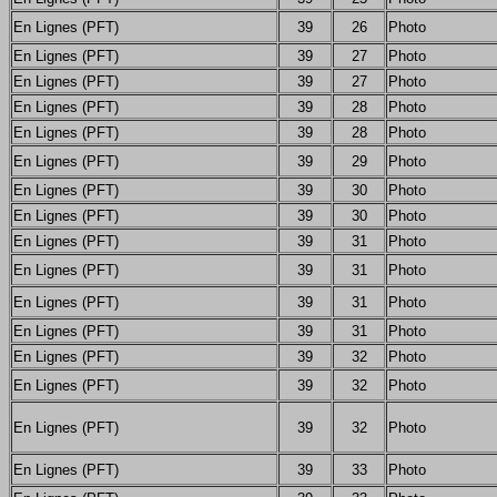
En Lignes (PFT)
39
26
Photo
En Lignes (PFT)
39
27
Photo
En Lignes (PFT)
39
27
Photo
En Lignes (PFT)
39
28
Photo
En Lignes (PFT)
39
28
Photo
En Lignes (PFT)
39
29
Photo
En Lignes (PFT)
39
30
Photo
En Lignes (PFT)
39
30
Photo
En Lignes (PFT)
39
31
Photo
En Lignes (PFT)
39
31
Photo
En Lignes (PFT)
39
31
Photo
En Lignes (PFT)
39
31
Photo
En Lignes (PFT)
39
32
Photo
En Lignes (PFT)
39
32
Photo
En Lignes (PFT)
39
32
Photo
En Lignes (PFT)
39
33
Photo