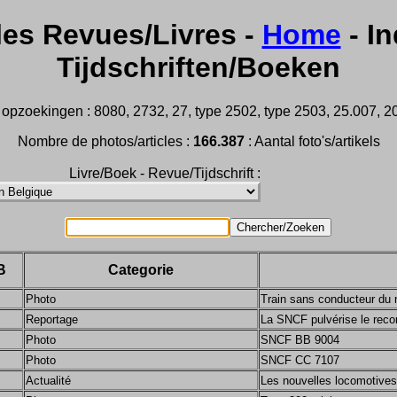
les Revues/Livres -
Home
- In
Tijdschriften/Boeken
opzoekingen : 8080, 2732, 27, type 2502, type 2503, 25.007, 202
Nombre de photos/articles :
166.387
: Aantal foto's/artikels
Livre/Boek - Revue/Tijdschrift :
B
Categorie
Photo
Train sans conducteur du 
Reportage
La SNCF pulvérise le recor
Photo
SNCF BB 9004
Photo
SNCF CC 7107
Actualité
Les nouvelles locomotives