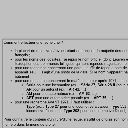
Comment effectuer une recherche ?
la plupart de mes livres/revues étant en français, la majorité des e
français ;
pour les noms des localités, j'ai repris le nom officiel (donc Leuven 
l'exception des communes bilingues qui sont reprises majoritairemen
pour une recherche concernant une gare, il suffit de taper le nom de 
apparaît seul, il s'agit d'une photo de la gare. Si le nom n'apparaît pa
bâtiment ;
pour une recherche concernant le matériel moteur après 1971, il faut u
Série
pour une locomotive (ex. :
Série 27
,
Série 28 II
(pour le
AR
pour un autorail (ex. :
AR 41
, ...)
AM
pour une automotrice (ex. :
AM 62
, ...)
APT
pour une automotrice postale (ex. :
APT 35
, ...)
pour une recherche AVANT 1971, il faut utiliser :
Type
(ex. :
Type 27
pour une locomotive à vapeur,
Type 553
p
locomotive électrique,
Type 202
pour une locomotive Diesel, .
Pour connaître le contenu d'un livre/d'une revue, il suffit de choisir son 
numéro dans le menu de droite.