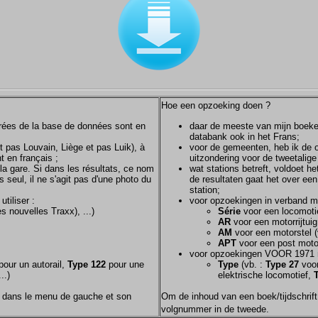
Hoe een opzoeking doen ?
ntrées de la base de données sont en
daar de meeste van mijn boeken/
databank ook in het Frans;
et pas Louvain, Liège et pas Luik), à
voor de gemeenten, heb ik de of
t en français ;
uitzondering voor de tweetalig
la gare. Si dans les résultats, ce nom
wat stations betreft, voldoet h
s seul, il ne s'agit pas d'une photo du
de resultaten gaat het over een
station;
tiliser :
voor opzoekingen in verband m
s nouvelles Traxx), ...)
Série
voor een locomotie
AR
voor een motorrijtuig
AM
voor een motorstel (
APT
voor een post motor
voor opzoekingen VOOR 1971 
our un autorail,
Type 122
pour une
Type
(vb. :
Type 27
voor
..)
elektrische locomotief,
nom dans le menu de gauche et son
Om de inhoud van een boek/tijdschrift 
volgnummer in de tweede.