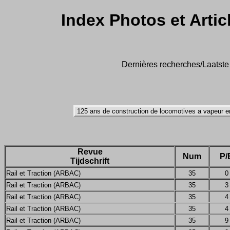
Index Photos et Artic
Dernières recherches/Laatste 
Revue
Num
P/
Tijdschrift
Rail et Traction (ARBAC)
35
0
Rail et Traction (ARBAC)
35
3
Rail et Traction (ARBAC)
35
4
Rail et Traction (ARBAC)
35
4
Rail et Traction (ARBAC)
35
9