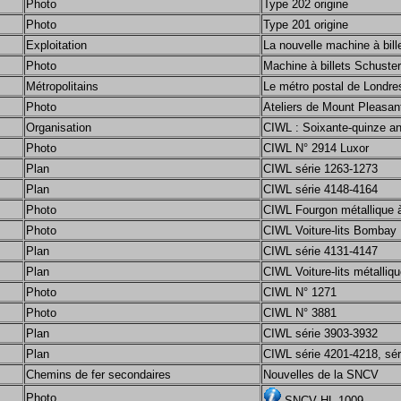
Photo
Type 202 origine
Photo
Type 201 origine
Exploitation
La nouvelle machine à bil
Photo
Machine à billets Schuster
Métropolitains
Le métro postal de Londre
Photo
Ateliers de Mount Pleasan
Organisation
CIWL : Soixante-quinze ans
Photo
CIWL N° 2914 Luxor
Plan
CIWL série 1263-1273
Plan
CIWL série 4148-4164
Photo
CIWL Fourgon métallique à
Photo
CIWL Voiture-lits Bombay
Plan
CIWL série 4131-4147
Plan
CIWL Voiture-lits métalliq
Photo
CIWL N° 1271
Photo
CIWL N° 3881
Plan
CIWL série 3903-3932
Plan
CIWL série 4201-4218, sé
Chemins de fer secondaires
Nouvelles de la SNCV
Photo
SNCV HL 1009