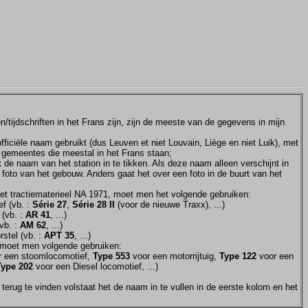
tijdschriften in het Frans zijn, zijn de meeste van de gegevens in mijn
ficiële naam gebruikt (dus Leuven et niet Louvain, Liège en niet Luik), met
e gemeentes die meestal in het Frans staan;
et de naam van het station in te tikken. Als deze naam alleen verschijnt in
 foto van het gebouw. Anders gaat het over een foto in de buurt van het
et tractiematerieel NA 1971, moet men het volgende gebruiken:
f (vb. :
Série 27
,
Série 28 II
(voor de nieuwe Traxx), ...)
 (vb. :
AR 41
, ...)
vb. :
AM 62
, ...)
stel (vb. :
APT 35
, ...)
moet men volgende gebruiken:
 een stoomlocomotief,
Type 553
voor een motorrijtuig,
Type 122
voor een
Type 202
voor een Diesel locomotief, ...)
terug te vinden volstaat het de naam in te vullen in de eerste kolom en het