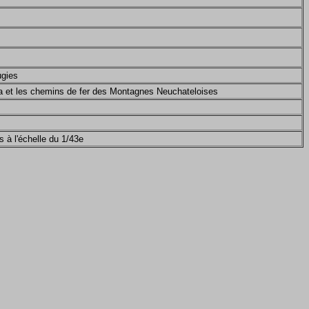
gies
a et les chemins de fer des Montagnes Neuchateloises
 à l'échelle du 1/43e