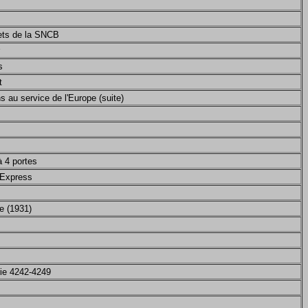
lets de la SNCB
s
t
 au service de l'Europe (suite)
 4 portes
 Express
ue (1931)
rie 4242-4249