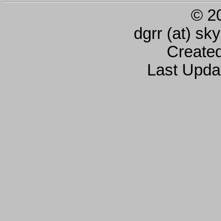
© 2
dgrr (at) sk
Create
Last Upda