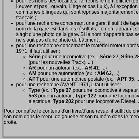
pour les noms des localités, j'ai repris le nom officiel (d
Leuven et pas Louvain, Liège et pas Luik), à l'exception
communes bilingues qui sont reprises majoritairement 
français ;
pour une recherche concernant une gare, il suffit de tape
nom de la gare. Si dans les résultats, ce nom apparaît seu
s'agit d'une photo de la gare. Si le nom n'apparaît pas seu
ne s'agit pas d'une photo du bâtiment ;
pour une recherche concernant le matériel moteur après
1971, il faut utiliser :
Série
pour une locomotive (ex. :
Série 27
,
Série 28
(pour les nouvelles Traxx), ...)
AR
pour un autorail (ex. :
AR 41
, ...)
AM
pour une automotrice (ex. :
AM 62
, ...)
APT
pour une automotrice postale (ex. :
APT 35
, .
pour une recherche AVANT 1971, il faut utiliser :
Type
(ex. :
Type 27
pour une locomotive à vapeur
553
pour un autorail,
Type 122
pour une locomoti
électrique,
Type 202
pour une locomotive Diesel, ..
Pour connaître le contenu d'un livre/d'une revue, il suffit de ch
son nom dans le menu de gauche et son numéro dans le men
droite.