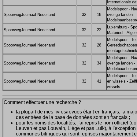
Internationale d
Modelspoor - Na
SpoorwegJournaal Nederland
32
18
overige landen -
Modelbaanbespre
Luxemburg - Spo
SpoorwegJournaal Nederland
32
22
Materieel - Alge
Modelspoor - Tec
SpoorwegJournaal Nederland
32
28
Gereedschappen
montagetechniek
Modelspoor - Na
SpoorwegJournaal Nederland
32
34
overige landen -
Modelbaanbespre
Modelspoor - Tec
SpoorwegJournaal Nederland
32
41
en wissels - Zelf
wissels
Comment effectuer une recherche ?
la plupart de mes livres/revues étant en français, la majo
des entrées de la base de données sont en français ;
pour les noms des localités, j'ai repris le nom officiel (d
Leuven et pas Louvain, Liège et pas Luik), à l'exception
communes bilingues qui sont reprises majoritairement 