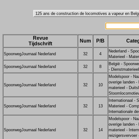
Revue
Num
P/B
Categ
Tijdschrift
Nederland - Spo
SpoorwegJournaal Nederland
32
4
Materieel - Mate
België - Spoorwe
SpoorwegJournaal Nederland
32
8
- Dienstmaterieel
Modelspoor - Na
overige landen -
SpoorwegJournaal Nederland
32
10
materieel - Duits
Stoomlocomotie
Internationaal -
SpoorwegJournaal Nederland
32
13
Materieel - Com
Internationale d
Modelspoor - Na
overige landen -
SpoorwegJournaal Nederland
32
14
materieel - Inter
reizigersvervoer