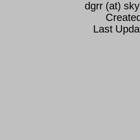
dgrr (at) sk
Create
Last Upda