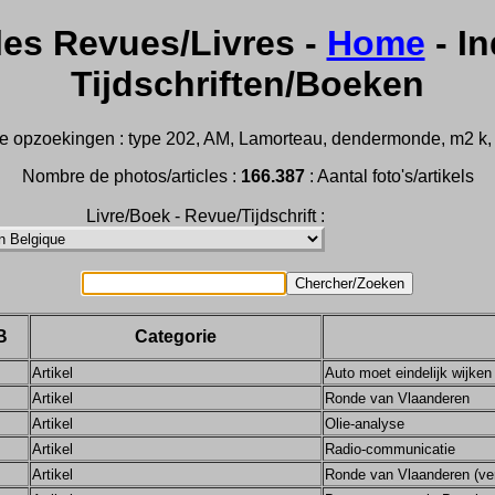
les Revues/Livres -
Home
- In
Tijdschriften/Boeken
e opzoekingen : type 202, AM, Lamorteau, dendermonde, m2 k, Aus
Nombre de photos/articles :
166.387
: Aantal foto's/artikels
Livre/Boek - Revue/Tijdschrift :
B
Categorie
Artikel
Auto moet eindelijk wijken
Artikel
Ronde van Vlaanderen
Artikel
Olie-analyse
Artikel
Radio-communicatie
Artikel
Ronde van Vlaanderen (ve