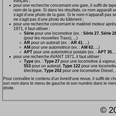
français ;
pour une recherche concernant une gare, il suffit de tape
nom de la gare. Si dans les résultats, ce nom apparaît seu
s'agit d'une photo de la gare. Si le nom n'apparaît pas seu
ne s'agit pas d'une photo du bâtiment ;
pour une recherche concernant le matériel moteur après
1971, il faut utiliser :
Série
pour une locomotive (ex. :
Série 27
,
Série 28
(pour les nouvelles Traxx), ...)
AR
pour un autorail (ex. :
AR 41
, ...)
AM
pour une automotrice (ex. :
AM 62
, ...)
APT
pour une automotrice postale (ex. :
APT 35
, .
pour une recherche AVANT 1971, il faut utiliser :
Type
(ex. :
Type 27
pour une locomotive à vapeur
553
pour un autorail,
Type 122
pour une locomoti
électrique,
Type 202
pour une locomotive Diesel, ..
Pour connaître le contenu d'un livre/d'une revue, il suffit de ch
son nom dans le menu de gauche et son numéro dans le men
droite.
© 2