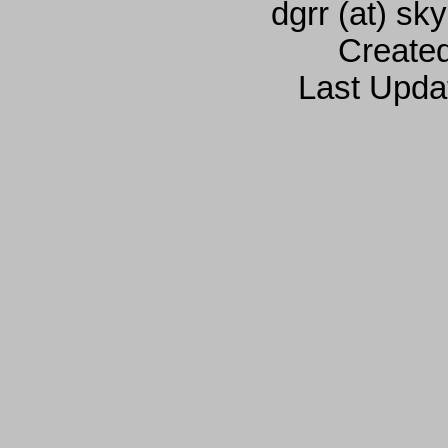
dgrr (at) sk
Create
Last Upda