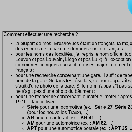
Comment effectuer une recherche ?
la plupart de mes livres/revues étant en français, la majo
des entrées de la base de données sont en français ;
pour les noms des localités, j'ai repris le nom officiel (d
Leuven et pas Louvain, Liège et pas Luik), à l'exception
communes bilingues qui sont reprises majoritairement 
français ;
pour une recherche concernant une gare, il suffit de tape
nom de la gare. Si dans les résultats, ce nom apparaît seu
s'agit d'une photo de la gare. Si le nom n'apparaît pas seu
ne s'agit pas d'une photo du bâtiment ;
pour une recherche concernant le matériel moteur après
1971, il faut utiliser :
Série
pour une locomotive (ex. :
Série 27
,
Série 28
(pour les nouvelles Traxx), ...)
AR
pour un autorail (ex. :
AR 41
, ...)
AM
pour une automotrice (ex. :
AM 62
, ...)
APT
pour une automotrice postale (ex. :
APT 35
, .