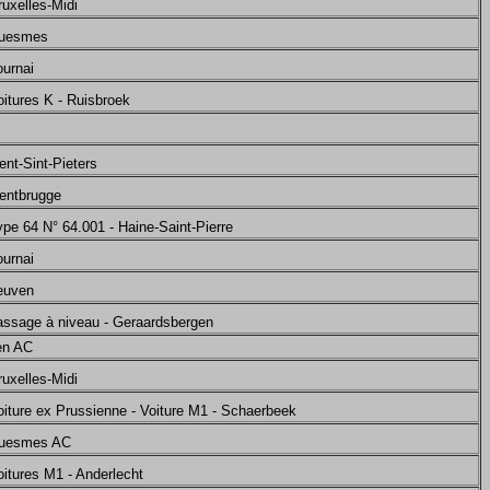
ruxelles-Midi
Cuesmes
ournai
oitures K - Ruisbroek
ent-Sint-Pieters
Gentbrugge
ype 64 N° 64.001 - Haine-Saint-Pierre
ournai
Leuven
assage à niveau - Geraardsbergen
en AC
ruxelles-Midi
oiture ex Prussienne - Voiture M1 - Schaerbeek
Cuesmes AC
oitures M1 - Anderlecht