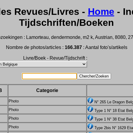
les Revues/Livres -
Home
- In
Tijdschriften/Boeken
zoekingen : Lamorteau, dendermonde, m2 k, Austrian, 8080, 2732,
Nombre de photos/articles :
166.387
: Aantal foto's/artikels
Livre/Boek - Revue/Tijdschrift :
B
Categorie
Photo
N° 265 Le Dragon Bel
Photo
Type 1 N° 18 Etat Belg
Photo
Type 1 N° 38 Etat Bel
Photo
Type 2bis N° 1629 Etat