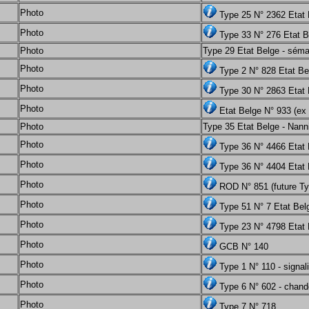
Photo
Type 25 N° 2362 Etat
Photo
Type 33 N° 276 Etat B
Photo
Type 29 Etat Belge - sém
Photo
Type 2 N° 828 Etat Be
Photo
Type 30 N° 2863 Etat
Photo
Etat Belge N° 933 (ex
Photo
Type 35 Etat Belge - Nann
Photo
Type 36 N° 4466 Etat
Photo
Type 36 N° 4404 Etat 
Photo
ROD N° 851 (future Typ
Photo
Type 51 N° 7 Etat Belg
Photo
Type 23 N° 4798 Etat 
Photo
GCB N° 140
Photo
Type 1 N° 110 - signa
Photo
Type 6 N° 602 - chand
Photo
Type 7 N° 718