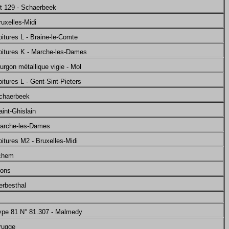
nt 129 - Schaerbeek
ruxelles-Midi
itures L - Braine-le-Comte
oitures K - Marche-les-Dames
urgon métallique vigie - Mol
itures L - Gent-Sint-Pieters
Schaerbeek
int-Ghislain
Marche-les-Dames
itures M2 - Bruxelles-Midi
rchem
Mons
erbesthal
Type 81 N° 81.307 - Malmedy
rugge