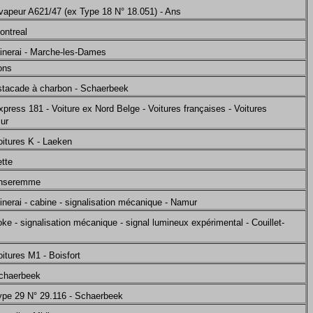
vapeur A621/47 (ex Type 18 N° 18.051) - Ans
ontreal
inerai - Marche-les-Dames
ons
stacade à charbon - Schaerbeek
press 181 - Voiture ex Nord Belge - Voitures françaises - Voitures
ur
oitures K - Laeken
ette
Anseremme
nerai - cabine - signalisation mécanique - Namur
ke - signalisation mécanique - signal lumineux expérimental - Couillet-
itures M1 - Boisfort
Schaerbeek
ype 29 N° 29.116 - Schaerbeek