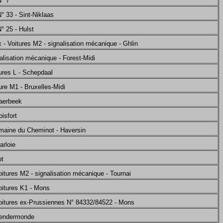
° 7
 33 - Sint-Niklaas
 25 - Hulst
 - Voitures M2 - signalisation mécanique - Ghlin
alisation mécanique - Forest-Midi
ures L - Schepdaal
ure M1 - Bruxelles-Midi
haerbeek
isfort
maine du Cheminot - Haversin
arloie
ot
itures M2 - signalisation mécanique - Tournai
oitures K1 - Mons
oitures ex-Prussiennes N° 84332/84522 - Mons
Dendermonde