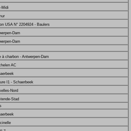
-Midi
mur
gon USA N° 2204924 - Baulers
twerpen-Dam
twerpen-Dam
e à charbon - Antwerpen-Dam
chelen AC
haerbeek
ture I1 - Schaerbeek
xelles-Nord
stende-Stad
s
haerbeek
cinelle