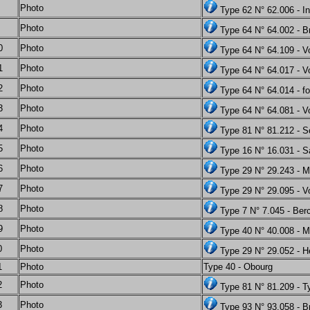
Photo
Type 62 N° 62.006 - I
Photo
Type 64 N° 64.002 - B
0
Photo
Type 64 N° 64.109 - Vo
1
Photo
Type 64 N° 64.017 - V
2
Photo
Type 64 N° 64.014 - fo
3
Photo
Type 64 N° 64.081 - Vo
4
Photo
Type 81 N° 81.212 - 
5
Photo
Type 16 N° 16.031 - Sa
6
Photo
Type 29 N° 29.243 - 
7
Photo
Type 29 N° 29.095 - Vo
8
Photo
Type 7 N° 7.045 - Be
9
Photo
Type 40 N° 40.008 - 
0
Photo
Type 29 N° 29.052 - H
1
Photo
Type 40 - Obourg
2
Photo
Type 81 N° 81.209 - 
3
Photo
Type 93 N° 93.058 - B