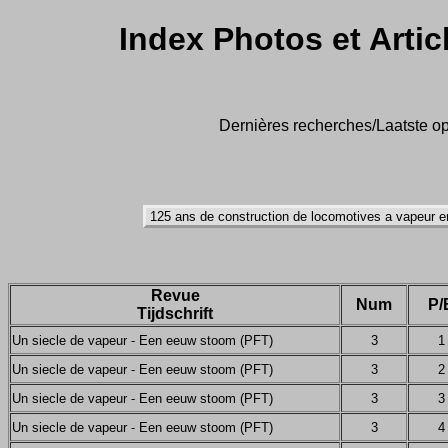
Index Photos et Artic
Dernières recherches/Laatste op
Revue
Num
P/
Tijdschrift
Un siecle de vapeur - Een eeuw stoom (PFT)
3
1
Un siecle de vapeur - Een eeuw stoom (PFT)
3
2
Un siecle de vapeur - Een eeuw stoom (PFT)
3
3
Un siecle de vapeur - Een eeuw stoom (PFT)
3
4