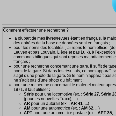
Comment effectuer une recherche ?
la plupart de mes livres/revues étant en français, la majo
des entrées de la base de données sont en français ;
pour les noms des localités, j'ai repris le nom officiel (d
Leuven et pas Louvain, Liège et pas Luik), à l'exception
communes bilingues qui sont reprises majoritairement 
français ;
pour une recherche concernant une gare, il suffit de tape
nom de la gare. Si dans les résultats, ce nom apparaît seu
s'agit d'une photo de la gare. Si le nom n'apparaît pas seu
ne s'agit pas d'une photo du bâtiment ;
pour une recherche concernant le matériel moteur après
1971, il faut utiliser :
Série
pour une locomotive (ex. :
Série 27
,
Série 28
(pour les nouvelles Traxx), ...)
AR
pour un autorail (ex. :
AR 41
, ...)
AM
pour une automotrice (ex. :
AM 62
, ...)
APT
pour une automotrice postale (ex. :
APT 35
, .