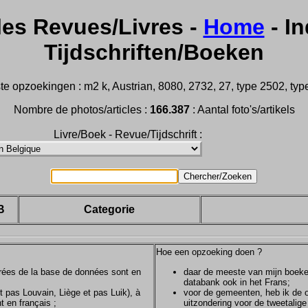
les Revues/Livres -
Home
- In
Tijdschriften/Boeken
e opzoekingen : m2 k, Austrian, 8080, 2732, 27, type 2502, type 
Nombre de photos/articles :
166.387
: Aantal foto's/artikels
Livre/Boek - Revue/Tijdschrift :
B
Categorie
Hoe een opzoeking doen ?
ntrées de la base de données sont en
daar de meeste van mijn boeken/
databank ook in het Frans;
et pas Louvain, Liège et pas Luik), à
voor de gemeenten, heb ik de of
t en français ;
uitzondering voor de tweetalig