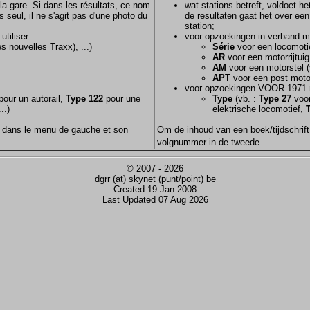
la gare. Si dans les résultats, ce nom
wat stations betreft, voldoet h
s seul, il ne s'agit pas d'une photo du
de resultaten gaat het over een
station;
tiliser :
voor opzoekingen in verband m
s nouvelles Traxx), ...)
Série
voor een locomotie
AR
voor een motorrijtuig
AM
voor een motorstel (
APT
voor een post motor
voor opzoekingen VOOR 1971 
our un autorail,
Type 122
pour une
Type
(vb. :
Type 27
voor
..)
elektrische locomotief,
nom dans le menu de gauche et son
Om de inhoud van een boek/tijdschrift 
volgnummer in de tweede.
© 2007 - 2026
dgrr (at) skynet (punt/point) be
Created 19 Jan 2008
Last Updated 07 Aug 2026