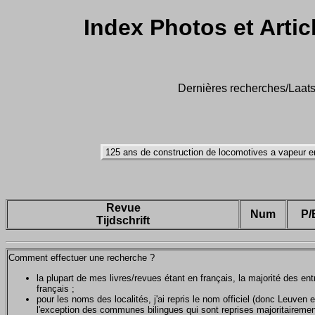
Index Photos et Artic
Dernières recherches/Laatst
Revue
Num
P/
Tijdschrift
Comment effectuer une recherche ?
la plupart de mes livres/revues étant en français, la majorité des e
français ;
pour les noms des localités, j'ai repris le nom officiel (donc Leuven 
l'exception des communes bilingues qui sont reprises majoritairemen