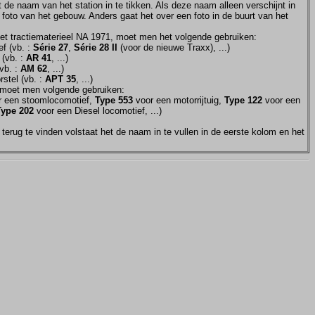
et de naam van het station in te tikken. Als deze naam alleen verschijnt in
 foto van het gebouw. Anders gaat het over een foto in de buurt van het
et tractiematerieel NA 1971, moet men het volgende gebruiken:
f (vb. :
Série 27
,
Série 28 II
(voor de nieuwe Traxx), ...)
 (vb. :
AR 41
, ...)
vb. :
AM 62
, ...)
stel (vb. :
APT 35
, ...)
moet men volgende gebruiken:
 een stoomlocomotief,
Type 553
voor een motorrijtuig,
Type 122
voor een
Type 202
voor een Diesel locomotief, ...)
terug te vinden volstaat het de naam in te vullen in de eerste kolom en het