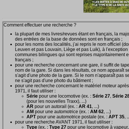
Comment effectuer une recherche ?
la plupart de mes livres/revues étant en français, la majo
des entrées de la base de données sont en français ;
pour les noms des localités, j'ai repris le nom officiel (d
Leuven et pas Louvain, Liège et pas Luik), à l'exception
communes bilingues qui sont reprises majoritairement 
français ;
pour une recherche concernant une gare, il suffit de tape
nom de la gare. Si dans les résultats, ce nom apparaît seu
s'agit d'une photo de la gare. Si le nom n'apparaît pas seu
ne s'agit pas d'une photo du bâtiment ;
pour une recherche concernant le matériel moteur après
1971, il faut utiliser :
Série
pour une locomotive (ex. :
Série 27
,
Série 28
(pour les nouvelles Traxx), ...)
AR
pour un autorail (ex. :
AR 41
, ...)
AM
pour une automotrice (ex. :
AM 62
, ...)
APT
pour une automotrice postale (ex. :
APT 35
, .
pour une recherche AVANT 1971, il faut utiliser :
Type
(ex. :
Type 27
pour une locomotive à vapeur