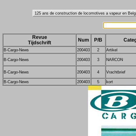
Revue
Num
P/B
Categ
Tijdschrift
B-Cargo-News
200403
2
Artikel
B-Cargo-News
200403
3
NARCON
B-Cargo-News
200403
4
Vrachtbrief
B-Cargo-News
200403
5
kort