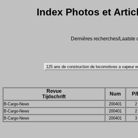
Index Photos et Artic
Dernières recherches/Laatste o
Revue
Num
P/
Tijdschrift
B-Cargo-News
200401
2
B-Cargo-News
200401
2
B-Cargo-News
200401
3