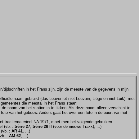
tijdschriften in het Frans zijn, zijn de meeste van de gegevens in mijn
ficiële naam gebruikt (dus Leuven et niet Louvain, Liège en niet Luik), met
e gemeentes die meestal in het Frans staan;
et de naam van het station in te tikken. Als deze naam alleen verschijnt in
 foto van het gebouw. Anders gaat het over een foto in de buurt van het
et tractiematerieel NA 1971, moet men het volgende gebruiken:
f (vb. :
Série 27
,
Série 28 II
(voor de nieuwe Traxx), ...)
 (vb. :
AR 41
, ...)
vb. :
AM 62
, ...)