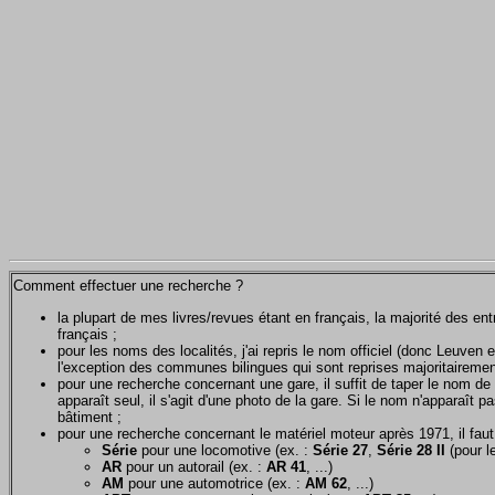
Comment effectuer une recherche ?
la plupart de mes livres/revues étant en français, la majorité des e
français ;
pour les noms des localités, j'ai repris le nom officiel (donc Leuven 
l'exception des communes bilingues qui sont reprises majoritairemen
pour une recherche concernant une gare, il suffit de taper le nom de 
apparaît seul, il s'agit d'une photo de la gare. Si le nom n'apparaît pa
bâtiment ;
pour une recherche concernant le matériel moteur après 1971, il faut u
Série
pour une locomotive (ex. :
Série 27
,
Série 28 II
(pour le
AR
pour un autorail (ex. :
AR 41
, ...)
AM
pour une automotrice (ex. :
AM 62
, ...)