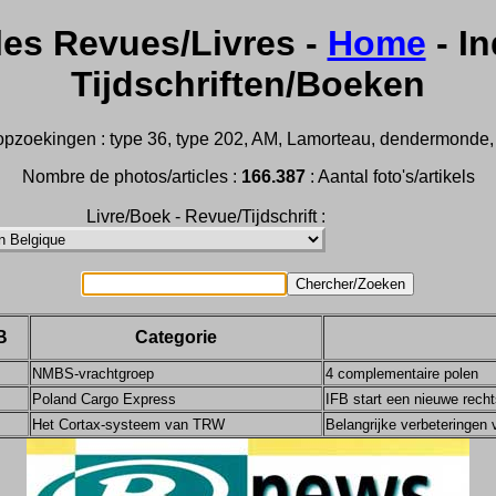
les Revues/Livres -
Home
- In
Tijdschriften/Boeken
pzoekingen : type 36, type 202, AM, Lamorteau, dendermonde, m2
Nombre de photos/articles :
166.387
: Aantal foto's/artikels
Livre/Boek - Revue/Tijdschrift :
B
Categorie
NMBS-vrachtgroep
4 complementaire polen
Poland Cargo Express
IFB start een nieuwe rech
Het Cortax-systeem van TRW
Belangrijke verbeteringen 