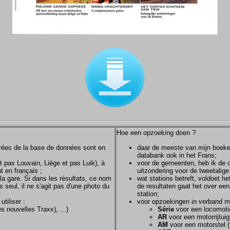
Hoe een opzoeking doen ?
ntrées de la base de données sont en
daar de meeste van mijn boeken/
databank ook in het Frans;
et pas Louvain, Liège et pas Luik), à
voor de gemeenten, heb ik de of
t en français ;
uitzondering voor de tweetalig
la gare. Si dans les résultats, ce nom
wat stations betreft, voldoet h
s seul, il ne s'agit pas d'une photo du
de resultaten gaat het over een
station;
tiliser :
voor opzoekingen in verband m
s nouvelles Traxx), ...)
Série
voor een locomotie
AR
voor een motorrijtuig
AM
voor een motorstel (