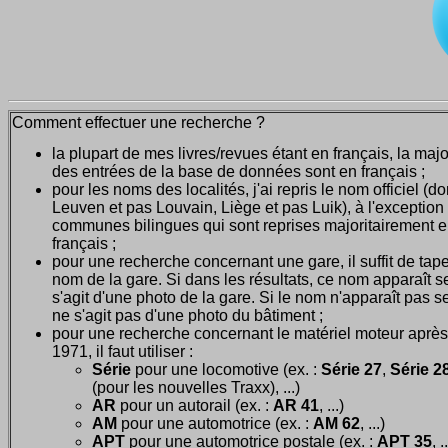
Comment effectuer une recherche ?
la plupart de mes livres/revues étant en français, la majo
des entrées de la base de données sont en français ;
pour les noms des localités, j'ai repris le nom officiel (d
Leuven et pas Louvain, Liège et pas Luik), à l'exception
communes bilingues qui sont reprises majoritairement 
français ;
pour une recherche concernant une gare, il suffit de tape
nom de la gare. Si dans les résultats, ce nom apparaît seu
s'agit d'une photo de la gare. Si le nom n'apparaît pas seu
ne s'agit pas d'une photo du bâtiment ;
pour une recherche concernant le matériel moteur après
1971, il faut utiliser :
Série
pour une locomotive (ex. :
Série 27
,
Série 28
(pour les nouvelles Traxx), ...)
AR
pour un autorail (ex. :
AR 41
, ...)
AM
pour une automotrice (ex. :
AM 62
, ...)
APT
pour une automotrice postale (ex. :
APT 35
, .