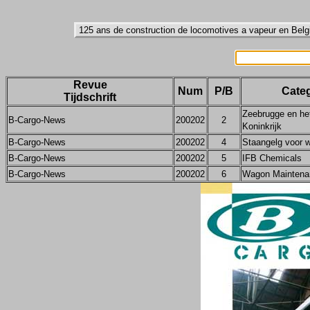
Revue
Num
P/B
Categ
Tijdschrift
Zeebrugge en he
B-Cargo-News
200202
2
Koninkrijk
B-Cargo-News
200202
4
Staangelg voor 
B-Cargo-News
200202
5
IFB Chemicals
B-Cargo-News
200202
6
Wagon Maintena